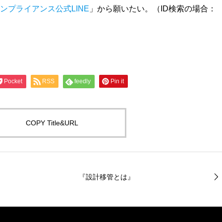
ンプライアンス公式LINE
」から願いたい。（ID検索の場合：
Pocket
RSS
feedly
Pin it
COPY Title&URL
『設計移管とは』