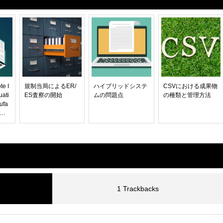
e I
規制当局によるER/
ハイブリッドシステ
CSVにおける成果物
uati
ES査察の開始
ムの問題点
の種類と管理方法
ufa
hme
 公衆
の医
イオ
リン
トイ
評価
ン
1 Trackbacks