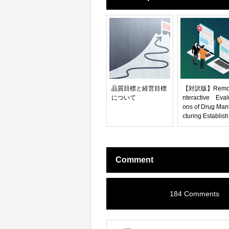
品質目標と経営目標
【対訳版】Remot
について
nteractive Eval
ons of Drug Man
cturing Establis
nts（COVID-19
衛生緊急事態中
薬品製造及び バ
リサーチモニタ
Comment
グ施設の リモー
ンタラクティブ
業界向けガイダ
ス）
184 Comments