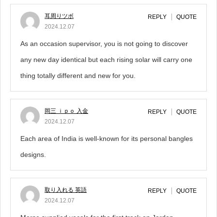
耳周りツボ
REPLY
QUOTE
2024.12.07
As an occasion supervisor, you is not going to discover
any new day identical but each rising solar will carry one
thing totally different and new for you.
岡三 ｉｐｏ 入金
REPLY
QUOTE
2024.12.07
Each area of India is well-known for its personal bangles
designs.
取り入れる 英語
REPLY
QUOTE
2024.12.07