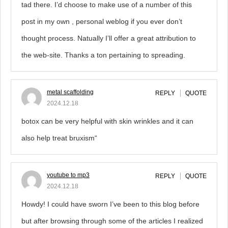
tad there. I’d choose to make use of a number of this
post in my own , personal weblog if you ever don’t
thought process. Natually I’ll offer a great attribution to
the web-site. Thanks a ton pertaining to spreading.
metal scaffolding
REPLY
QUOTE
2024.12.18
botox can be very helpful with skin wrinkles and it can
also help treat bruxism“
youtube to mp3
REPLY
QUOTE
2024.12.18
Howdy! I could have sworn I’ve been to this blog before
but after browsing through some of the articles I realized