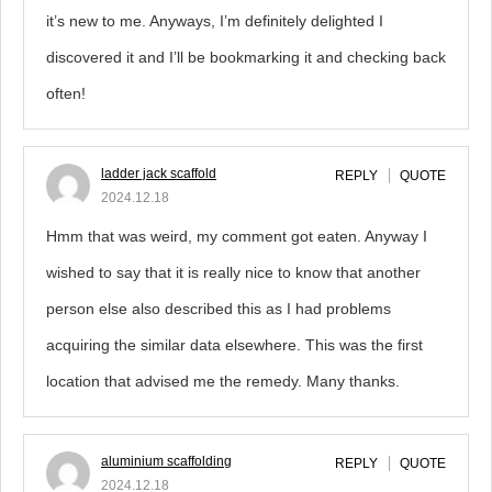
it’s new to me. Anyways, I’m definitely delighted I
discovered it and I’ll be bookmarking it and checking back
often!
ladder jack scaffold
REPLY
QUOTE
2024.12.18
Hmm that was weird, my comment got eaten. Anyway I
wished to say that it is really nice to know that another
person else also described this as I had problems
acquiring the similar data elsewhere. This was the first
location that advised me the remedy. Many thanks.
aluminium scaffolding
REPLY
QUOTE
2024.12.18