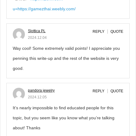
u=https://gamezthai.weebly.com/
Slottica PL
REPLY
QUOTE
2024.12.04
Way cool! Some extremely valid points! I appreciate you
penning this write-up and the rest of the website is very
good.
pandora jewelry
REPLY
QUOTE
2024.12.05
It’s nearly impossible to find educated people for this
topic, but you seem like you know what you’re talking
about! Thanks