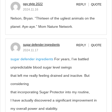
gay style 2022
REPLY
QUOTE
2024.11.16
Nelson, Bryan. “Thirteen of the ugliest animals on the
planet: Aye-aye.” Mom Nature Network.
sugar defender ingredients
REPLY
QUOTE
2024.11.17
sugar defender ingredients
For years, I’ve battled
unpredictable blood sugar level swings
that left me really feeling drained and inactive. But
considering
that incorporating Sugar Protector into my routine,
I have actually discovered a significant improvement in
my overall power and stability.