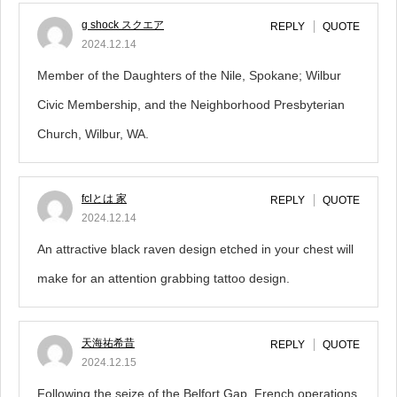
g shock スクエア
REPLY
QUOTE
2024.12.14
Member of the Daughters of the Nile, Spokane; Wilbur
Civic Membership, and the Neighborhood Presbyterian
Church, Wilbur, WA.
fclとは 家
REPLY
QUOTE
2024.12.14
An attractive black raven design etched in your chest will
make for an attention grabbing tattoo design.
天海祐希昔
REPLY
QUOTE
2024.12.15
Following the seize of the Belfort Gap, French operations