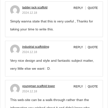
ladder jack scaffold
REPLY
QUOTE
2024.12.18
Simply wanna state that this is very useful , Thanks for
taking your time to write this.
industrial scaffolding
REPLY
QUOTE
2024.12.18
Very nice design and style and fantastic subject matter,
very little else we want : D.
youngman scaffold tower
REPLY
QUOTE
2024.12.18
This web-site can be a walk-through rather than the
information you wished about it and didn’t know who