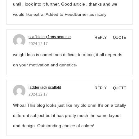
until I look into it further. Good article , thanks and we
would like extra! Added to FeedBurner as nicely
scaffolding firms near me
REPLY
QUOTE
2024.12.17
weight loss is sometimes difficult to attain, it all depends
on your motivation and genetics-
ladder jack scaffold
REPLY
QUOTE
2024.12.17
Whoa! This blog looks just like my old one! It’s on a totally
different subject but it has pretty much the same layout
and design. Outstanding choice of colors!