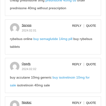
cheap prednisone 5mg
prednisone 40mg us
order
prednisone 40mg without prescription
Spcyop
REPLY
QUOTE
2024.02.01
rybelsus online
buy semaglutide 14mg pill
buy rybelsus
tablets
Qsgyfs
REPLY
QUOTE
2024.02.02
buy accutane 10mg generic
buy isotretinoin 10mg for
sale
isotretinoin 40mg sale
Npokxc
REPLY
QUOTE