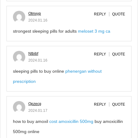
Otmxyp
REPLY
QUOTE
2024.01.16
strongest sleeping pills for adults
meloset 3 mg ca
Ntbibf
REPLY
QUOTE
2024.01.16
sleeping pills to buy online
phenergan without
prescription
Qpzecg
REPLY
QUOTE
2024.01.17
how to buy amoxil
cost amoxicillin 500mg
buy amoxicillin
500mg online