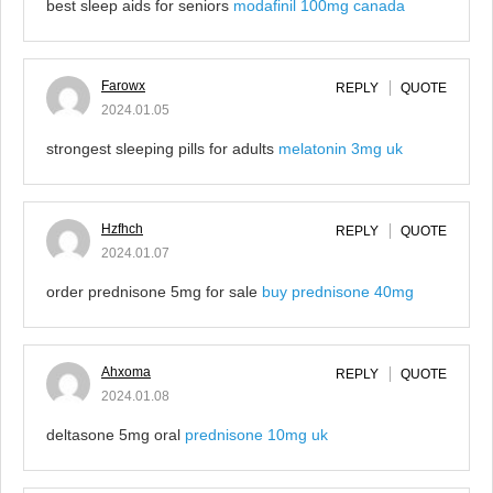
best sleep aids for seniors
modafinil 100mg canada
Farowx
REPLY
QUOTE
2024.01.05
strongest sleeping pills for adults
melatonin 3mg uk
Hzfhch
REPLY
QUOTE
2024.01.07
order prednisone 5mg for sale
buy prednisone 40mg
Ahxoma
REPLY
QUOTE
2024.01.08
deltasone 5mg oral
prednisone 10mg uk