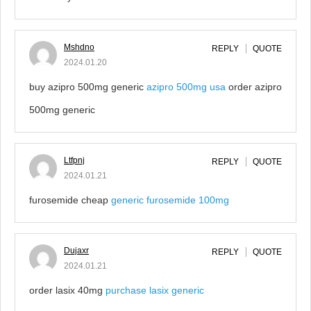
Mshdno
REPLY
QUOTE
2024.01.20
buy azipro 500mg generic
azipro 500mg usa
order azipro
500mg generic
Ltfpnj
REPLY
QUOTE
2024.01.21
furosemide cheap
generic furosemide 100mg
Dujaxr
REPLY
QUOTE
2024.01.21
order lasix 40mg
purchase lasix generic