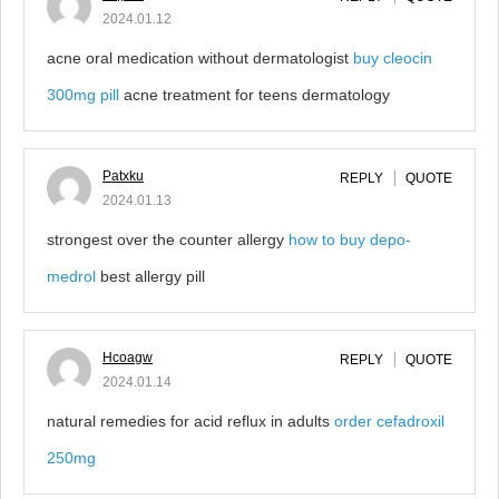
2024.01.12
acne oral medication without dermatologist
buy cleocin
300mg pill
acne treatment for teens dermatology
Patxku
REPLY
QUOTE
2024.01.13
strongest over the counter allergy
how to buy depo-
medrol
best allergy pill
Hcoagw
REPLY
QUOTE
2024.01.14
natural remedies for acid reflux in adults
order cefadroxil
250mg