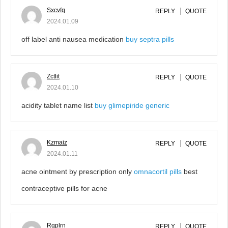
Sxcvfq
REPLY
QUOTE
2024.01.09
off label anti nausea medication
buy septra pills
Zctlit
REPLY
QUOTE
2024.01.10
acidity tablet name list
buy glimepiride generic
Kzmaiz
REPLY
QUOTE
2024.01.11
acne ointment by prescription only
omnacortil pills
best
contraceptive pills for acne
Rqplrn
REPLY
QUOTE