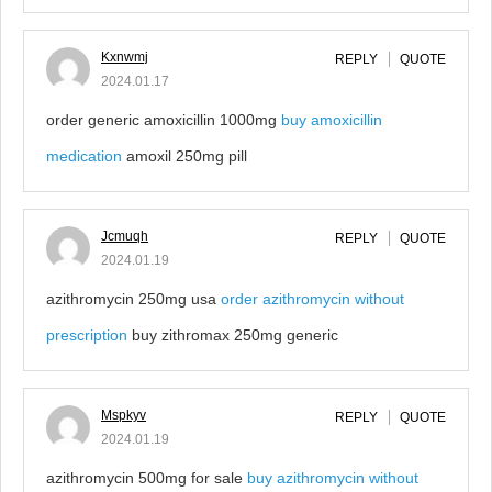
Kxnwmj
REPLY
QUOTE
2024.01.17
order generic amoxicillin 1000mg
buy amoxicillin
medication
amoxil 250mg pill
Jcmuqh
REPLY
QUOTE
2024.01.19
azithromycin 250mg usa
order azithromycin without
prescription
buy zithromax 250mg generic
Mspkyv
REPLY
QUOTE
2024.01.19
azithromycin 500mg for sale
buy azithromycin without