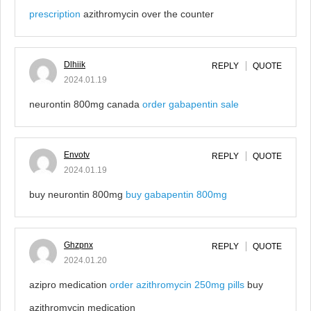
prescription
azithromycin over the counter
Dlhiik
REPLY
QUOTE
2024.01.19
neurontin 800mg canada
order gabapentin sale
Envotv
REPLY
QUOTE
2024.01.19
buy neurontin 800mg
buy gabapentin 800mg
Ghzpnx
REPLY
QUOTE
2024.01.20
azipro medication
order azithromycin 250mg pills
buy
azithromycin medication