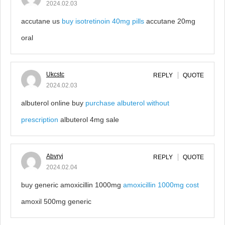
2024.02.03
accutane us
buy isotretinoin 40mg pills
accutane 20mg
oral
Ukcstc
REPLY
QUOTE
2024.02.03
albuterol online buy
purchase albuterol without
prescription
albuterol 4mg sale
Abvryj
REPLY
QUOTE
2024.02.04
buy generic amoxicillin 1000mg
amoxicillin 1000mg cost
amoxil 500mg generic