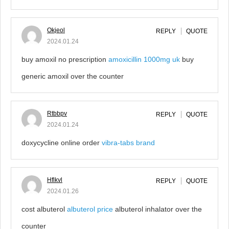
Okjeol
REPLY
QUOTE
2024.01.24
buy amoxil no prescription
amoxicillin 1000mg uk
buy
generic amoxil over the counter
Rtbbpv
REPLY
QUOTE
2024.01.24
doxycycline online order
vibra-tabs brand
Hflkvl
REPLY
QUOTE
2024.01.26
cost albuterol
albuterol price
albuterol inhalator over the
counter