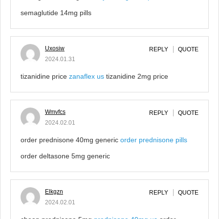
semaglutide 14mg pills
Uxosiw
REPLY
QUOTE
2024.01.31
tizanidine price
zanaflex us
tizanidine 2mg price
Wmvfcs
REPLY
QUOTE
2024.02.01
order prednisone 40mg generic
order prednisone pills
order deltasone 5mg generic
Elkgzn
REPLY
QUOTE
2024.02.01