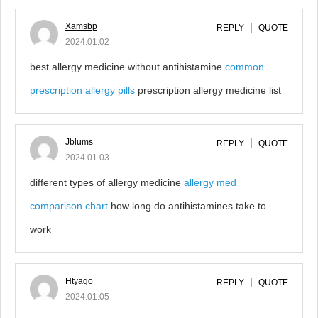
Xamsbp
REPLY
QUOTE
2024.01.02
best allergy medicine without antihistamine
common
prescription allergy pills
prescription allergy medicine list
Jblums
REPLY
QUOTE
2024.01.03
different types of allergy medicine
allergy med
comparison chart
how long do antihistamines take to
work
Htyago
REPLY
QUOTE
2024.01.05