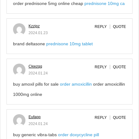
order prednisone 5mg online cheap
prednisone 10mg ca
Kzzjpz
REPLY
QUOTE
2024.01.23
brand deltasone
prednisone 10mg tablet
Ckwzqq
REPLY
QUOTE
2024.01.24
buy amoxil pills for sale
order amoxicillin
order amoxicillin
1000mg online
Eufapp
REPLY
QUOTE
2024.01.24
buy generic vibra-tabs
order doxycycline pill