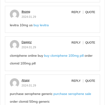
Ifnomg
REPLY
QUOTE
2024.01.29
levitra 10mg us
buy levitra
Daggnz
REPLY
QUOTE
2024.01.29
clomiphene online buy
buy clomiphene 100mg pill
order
clomid 100mg pill
Ahajxj
REPLY
QUOTE
2024.01.29
purchase serophene generic
purchase serophene sale
order clomid 50mg generic