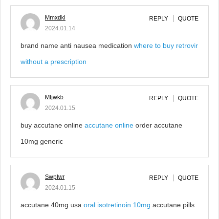
Mmxdkl
REPLY
QUOTE
2024.01.14
brand name anti nausea medication
where to buy retrovir
without a prescription
Mljwkb
REPLY
QUOTE
2024.01.15
buy accutane online
accutane online
order accutane
10mg generic
Swplwr
REPLY
QUOTE
2024.01.15
accutane 40mg usa
oral isotretinoin 10mg
accutane pills