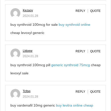
Kezaov
REPLY
QUOTE
2024.01.28
buy synthroid 100mcg for sale
buy synthroid online
cheap levoxyl generic
Lktoew
REPLY
QUOTE
2024.01.28
buy synthroid 100mcg pill
generic synthroid 75mcg
cheap
levoxyl sale
Tcltsp
REPLY
QUOTE
2024.01.28
buy vardenafil 10mg generic
buy levitra online cheap