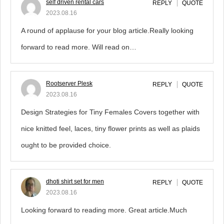
self driven rental cars
REPLY
QUOTE
2023.08.16
A round of applause for your blog article.Really looking
forward to read more. Will read on…
Rootserver Plesk
REPLY
QUOTE
2023.08.16
Design Strategies for Tiny Females Covers together with
nice knitted feel, laces, tiny flower prints as well as plaids
ought to be provided choice.
dhoti shirt set for men
REPLY
QUOTE
2023.08.16
Looking forward to reading more. Great article.Much