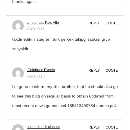
thanks again.
tent rentals Palo Alto
REPLY
QUOTE
2023.08.16
takdir edilir instagram türk gerçek takipçi satıcısı grup
sosyaldir
iCelebrate Events
REPLY
QUOTE
2023.08.16
I’m gone to inform my little brother, that he should also go
to see this blog on regular basis to obtain updated from
most recent news.games ps4 185413490784 games ps4
online french classes
REPLY
QUOTE