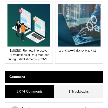
【対訳版】Remote Interactive
コンピュータ化システムとは
Evaluations of Drug Manufac
turing Establishments（COVID
-19 公衆衛生緊急事態中の医薬
品製造及び バイオリサーチモ
ニタリング施設の リモートイ
Comment
ンタラクティブ評価 業界向け
ガイダンス）
3,074 Comments
1 Trackbacks