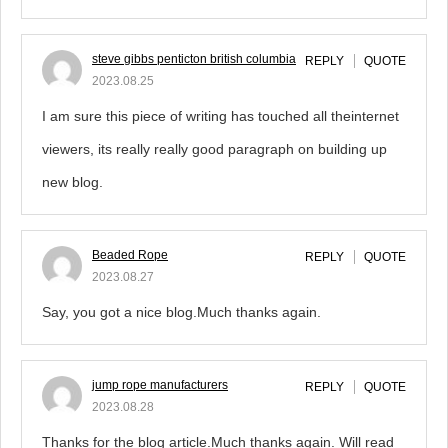
steve gibbs penticton british columbia
REPLY
QUOTE
2023.08.25
I am sure this piece of writing has touched all theinternet
viewers, its really really good paragraph on building up
new blog.
Beaded Rope
REPLY
QUOTE
2023.08.27
Say, you got a nice blog.Much thanks again.
jump rope manufacturers
REPLY
QUOTE
2023.08.28
Thanks for the blog article.Much thanks again. Will read