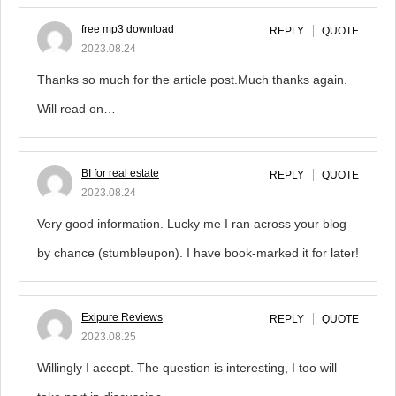
free mp3 download
REPLY
QUOTE
2023.08.24
Thanks so much for the article post.Much thanks again.
Will read on…
BI for real estate
REPLY
QUOTE
2023.08.24
Very good information. Lucky me I ran across your blog
by chance (stumbleupon). I have book-marked it for later!
Exipure Reviews
REPLY
QUOTE
2023.08.25
Willingly I accept. The question is interesting, I too will