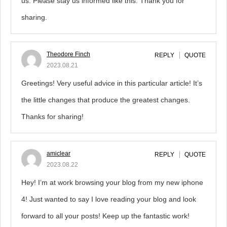
us. Please stay us informed like this. Thank you for
sharing.
Theodore Finch
REPLY
QUOTE
2023.08.21
Greetings! Very useful advice in this particular article! It’s
the little changes that produce the greatest changes.
Thanks for sharing!
amiclear
REPLY
QUOTE
2023.08.22
Hey! I’m at work browsing your blog from my new iphone
4! Just wanted to say I love reading your blog and look
forward to all your posts! Keep up the fantastic work!