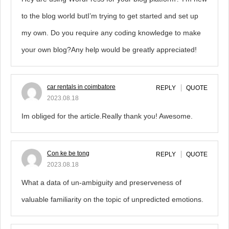
to the blog world butI’m trying to get started and set up
my own. Do you require any coding knowledge to make
your own blog?Any help would be greatly appreciated!
car rentals in coimbatore
REPLY
QUOTE
2023.08.18
Im obliged for the article.Really thank you! Awesome.
Con ke be tong
REPLY
QUOTE
2023.08.18
What a data of un-ambiguity and preserveness of
valuable familiarity on the topic of unpredicted emotions.