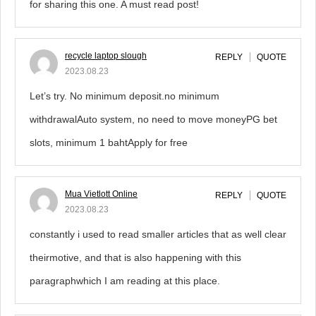
for sharing this one. A must read post!
recycle laptop slough
REPLY
QUOTE
2023.08.23
Let’s try. No minimum deposit.no minimum
withdrawalAuto system, no need to move moneyPG bet
slots, minimum 1 bahtApply for free
Mua Vietlott Online
REPLY
QUOTE
2023.08.23
constantly i used to read smaller articles that as well clear
theirmotive, and that is also happening with this
paragraphwhich I am reading at this place.