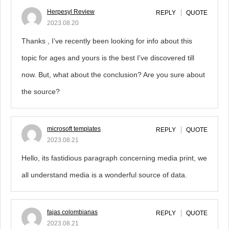
Herpesyl Review
REPLY
QUOTE
2023.08.20
Thanks , I’ve recently been looking for info about this
topic for ages and yours is the best I’ve discovered till
now. But, what about the conclusion? Are you sure about
the source?
microsoft templates
REPLY
QUOTE
2023.08.21
Hello, its fastidious paragraph concerning media print, we
all understand media is a wonderful source of data.
fajas colombianas
REPLY
QUOTE
2023.08.21