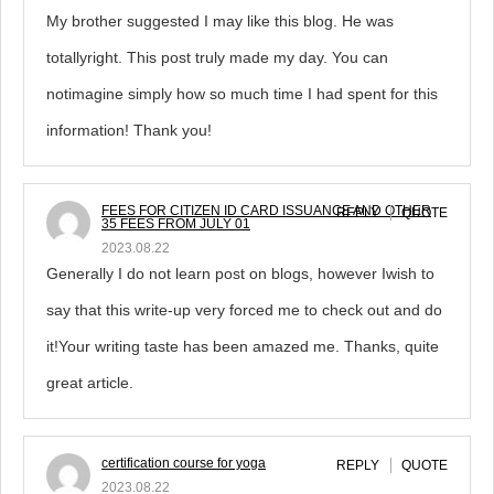
My brother suggested I may like this blog. He was
totallyright. This post truly made my day. You can
notimagine simply how so much time I had spent for this
information! Thank you!
FEES FOR CITIZEN ID CARD ISSUANCE AND OTHER
REPLY
QUOTE
35 FEES FROM JULY 01
2023.08.22
Generally I do not learn post on blogs, however Iwish to
say that this write-up very forced me to check out and do
it!Your writing taste has been amazed me. Thanks, quite
great article.
certification course for yoga
REPLY
QUOTE
2023.08.22