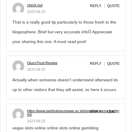
check out
REPLY
QUOTE
2023.08.25
That is a really good tip particularly to those fresh to the
blogosphere. Brief but very accurate infoÖ Appreciate
your sharing this one. A must read post!
GlucoTrust Review
REPLY
QUOTE
2023.08.25
Actually when someone doesn’t understand afterward its
up to other visitors that they will assist, so here it occurs.
https://www.iainlhokseumawe.ac.id/repo/slot-gacor-hari-
REPLY
QUOTE
ini/
2023.08.25
vegas slots online online slots online gambling