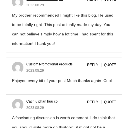
2023.08.29
My brother recommended I might like this blog. He used
to be totally right. This post actually made my day. You
can not believe simply how a lot time I had spent for this
information! Thank you!
Custom Promotional Products
REPLY
QUOTE
2023.08.29
Enjoyed every bit of your post.Much thanks again. Cool.
Cach u phan huu co
REPLY
QUOTE
2023.08.29
A fascinating discussion is worth comment. I do think that
you should write more on thistopic, it might not be a