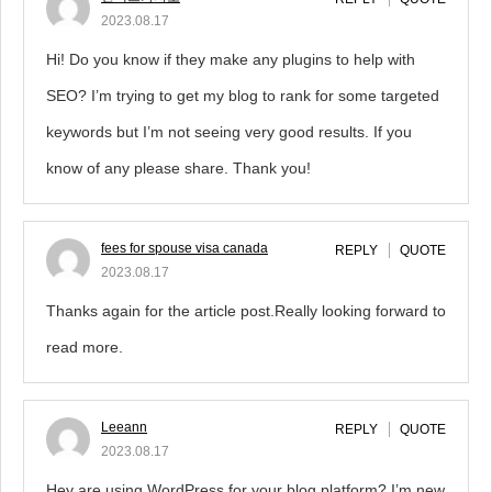
2023.08.17
Hi! Do you know if they make any plugins to help with
SEO? I’m trying to get my blog to rank for some targeted
keywords but I’m not seeing very good results. If you
know of any please share. Thank you!
fees for spouse visa canada
REPLY
QUOTE
2023.08.17
Thanks again for the article post.Really looking forward to
read more.
Leeann
REPLY
QUOTE
2023.08.17
Hey are using WordPress for your blog platform? I’m new