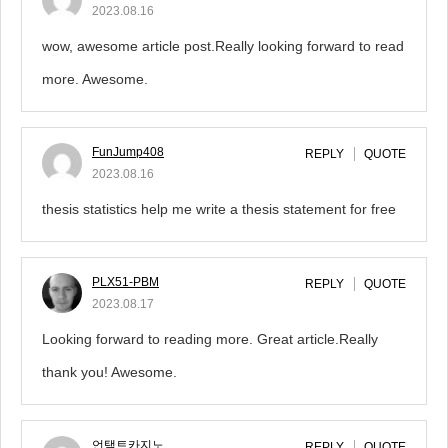
2023.08.16
wow, awesome article post.Really looking forward to read
more. Awesome.
FunJump408
REPLY
QUOTE
2023.08.16
thesis statistics help me write a thesis statement for free
PLX51-PBM
REPLY
QUOTE
2023.08.17
Looking forward to reading more. Great article.Really
thank you! Awesome.
언택트카지노
REPLY
QUOTE