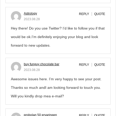
Astrology
REPLY
QUOTE
2023.08.28
Hey there! Do you use Twitter? I’d like to follow you if that
would be ok.I’m definitely enjoying your blog and look
forward to new updates.
buy funguy chocolate bar
REPLY
QUOTE
2023.08.28
Awesome issues here. I’m very happy to see your post.
Thanks so much andI am looking forward to touch you.
Will you kindly drop mea e-mail?
probolan 50 ervaringen
REPLY
QUOTE