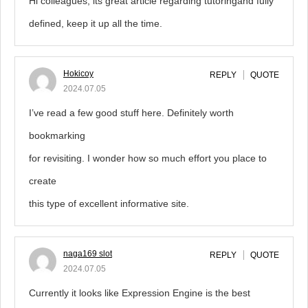
Hi colleagues, its great article regarding tutoringand fully
defined, keep it up all the time.
Hokicoy
REPLY
QUOTE
2024.07.05
I’ve read a few good stuff here. Definitely worth
bookmarking
for revisiting. I wonder how so much effort you place to
create
this type of excellent informative site.
naga169 slot
REPLY
QUOTE
2024.07.05
Currently it looks like Expression Engine is the best