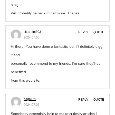
a signal.
Will probably be back to get more. Thanks
situs slot303
REPLY
QUOTE
2024.07.05
Hi there, You have done a fantastic job. I’ll definitely digg
it and
personally recommend to my friends. I’m sure they’ll be
benefited
from this web site.
naga169
REPLY
QUOTE
2024.07.05
Somebody essentially help to make critically articles I