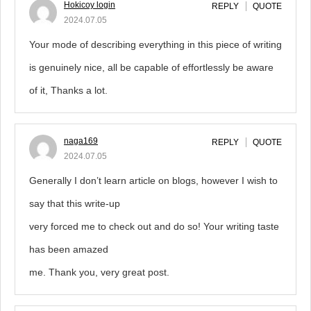
Hokicoy login
REPLY
QUOTE
2024.07.05
Your mode of describing everything in this piece of writing
is genuinely nice, all be capable of effortlessly be aware
of it, Thanks a lot.
naga169
REPLY
QUOTE
2024.07.05
Generally I don’t learn article on blogs, however I wish to
say that this write-up
very forced me to check out and do so! Your writing taste
has been amazed
me. Thank you, very great post.