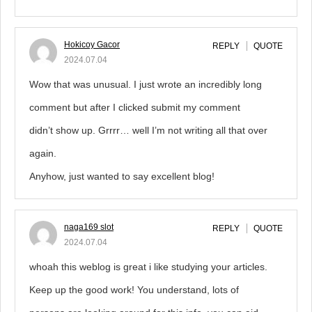
Hokicoy Gacor
REPLY
QUOTE
2024.07.04
Wow that was unusual. I just wrote an incredibly long
comment but after I clicked submit my comment
didn’t show up. Grrrr… well I’m not writing all that over
again.
Anyhow, just wanted to say excellent blog!
naga169 slot
REPLY
QUOTE
2024.07.04
whoah this weblog is great i like studying your articles.
Keep up the good work! You understand, lots of