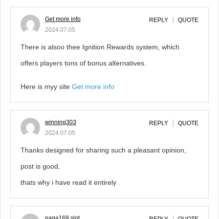
Get more info
REPLY
QUOTE
2024.07.05
There is alsoo thee Ignition Rewards system, which
offers players tons of bonus alternatives.
Here is myy site
Get more info
winning303
REPLY
QUOTE
2024.07.05
Thanks designed for sharing such a pleasant opinion,
post is good,
thats why i have read it entirely
naga169 slot