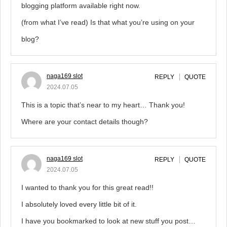
blogging platform available right now.
(from what I’ve read) Is that what you’re using on your
blog?
naga169 slot
REPLY
QUOTE
2024.07.05
This is a topic that’s near to my heart… Thank you!
Where are your contact details though?
naga169 slot
REPLY
QUOTE
2024.07.05
I wanted to thank you for this great read!!
I absolutely loved every little bit of it.
I have you bookmarked to look at new stuff you post…