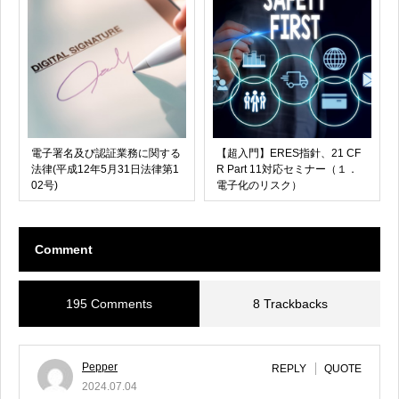
電子署名及び認証業務に関する
【超入門】ERES指針、21 CF
法律(平成12年5月31日法律第1
R Part 11対応セミナー（１．
02号)
電子化のリスク）
Comment
195 Comments
8 Trackbacks
Pepper
REPLY
QUOTE
2024.07.04