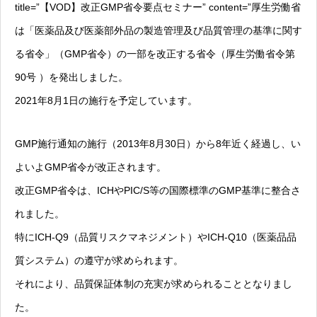
title=”【VOD】改正GMP省令要点セミナー” content=”厚生労働省
は「医薬品及び医薬部外品の製造管理及び品質管理の基準に関す
る省令」（GMP省令）の一部を改正する省令（厚生労働省令第
90号 ）を発出しました。
2021年8月1日の施行を予定しています。
GMP施行通知の施行（2013年8月30日）から8年近く経過し、い
よいよGMP省令が改正されます。
改正GMP省令は、ICHやPIC/S等の国際標準のGMP基準に整合さ
れました。
特にICH-Q9（品質リスクマネジメント）やICH-Q10（医薬品品
質システム）の遵守が求められます。
それにより、品質保証体制の充実が求められることとなりまし
た。