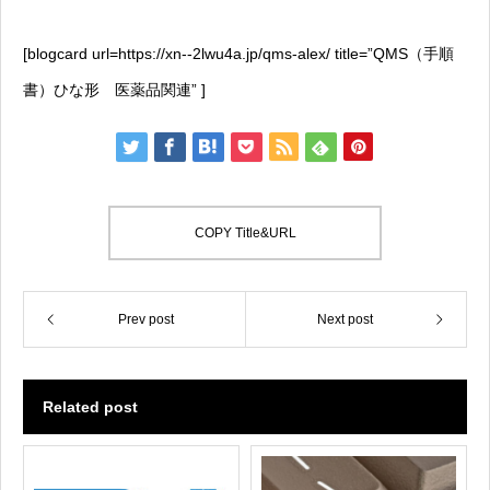
[blogcard url=https://xn--2lwu4a.jp/qms-alex/ title=”QMS（手順
書）ひな形 医薬品関連” ]
COPY Title&URL
Prev post
Next post
Related post