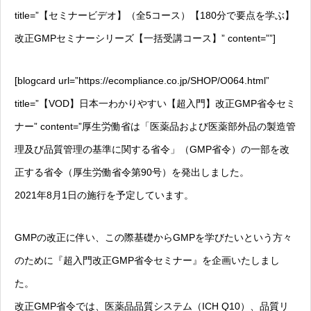
title=”【セミナービデオ】（全5コース）【180分で要点を学ぶ】
改正GMPセミナーシリーズ【一括受講コース】” content=””]
[blogcard url=”https://ecompliance.co.jp/SHOP/O064.html”
title=”【VOD】日本一わかりやすい【超入門】改正GMP省令セミ
ナー” content=”厚生労働省は「医薬品および医薬部外品の製造管
理及び品質管理の基準に関する省令」（GMP省令）の一部を改
正する省令（厚生労働省令第90号）を発出しました。
2021年8月1日の施行を予定しています。
GMPの改正に伴い、この際基礎からGMPを学びたいという方々
のために『超入門改正GMP省令セミナー』を企画いたしまし
た。
改正GMP省令では、医薬品品質システム（ICH Q10）、品質リ