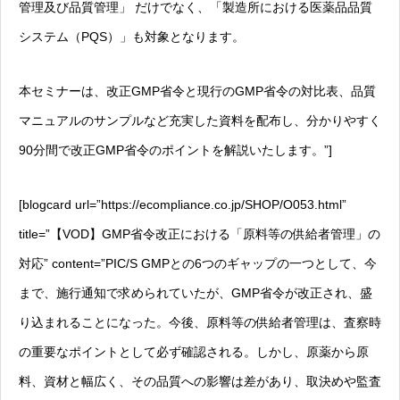
管理及び品質管理」 だけでなく、「製造所における医薬品品質
システム（PQS）」も対象となります。
本セミナーは、改正GMP省令と現行のGMP省令の対比表、品質
マニュアルのサンプルなど充実した資料を配布し、分かりやすく
90分間で改正GMP省令のポイントを解説いたします。”]
[blogcard url=”https://ecompliance.co.jp/SHOP/O053.html”
title=”【VOD】GMP省令改正における「原料等の供給者管理」の
対応” content=”PIC/S GMPとの6つのギャップの一つとして、今
まで、施行通知で求められていたが、GMP省令が改正され、盛
り込まれることになった。今後、原料等の供給者管理は、査察時
の重要なポイントとして必ず確認される。しかし、原薬から原
料、資材と幅広く、その品質への影響は差があり、取決めや監査