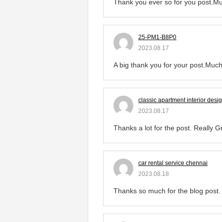
Thank you ever so for you post.Mu
25-PM1-B8P0
2023.08.17
A big thank you for your post.Muc
classic apartment interior desi
2023.08.17
Thanks a lot for the post. Really G
car rental service chennai
2023.08.18
Thanks so much for the blog post.