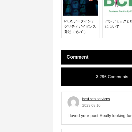
PIC/Sデータインテ
パンデミックとB
グリティガイダンス
について
発効（その1）
Comment
3,296 Comments
best seo services
2023.08.10
I loved your post.Really looking 