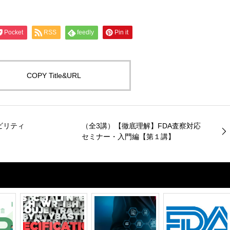
Pocket
RSS
feedly
Pin it
COPY Title&URL
ビリティ
（全3講）【徹底理解】FDA査察対応
セミナー・入門編【第１講】