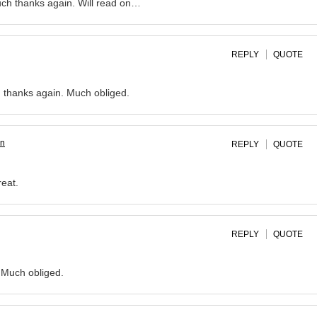
ch thanks again. Will read on…
REPLY
QUOTE
h thanks again. Much obliged.
gn
REPLY
QUOTE
reat.
REPLY
QUOTE
 Much obliged.