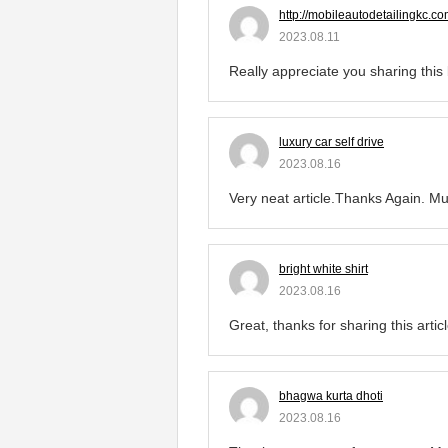
http://mobileautodetailingkc.c
2023.08.11
Really appreciate you sharing this
luxury car self drive
2023.08.16
Very neat article.Thanks Again. Mu
bright white shirt
2023.08.16
Great, thanks for sharing this artic
bhagwa kurta dhoti
2023.08.16