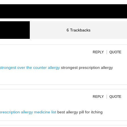
6 Trackbacks
REPLY
QUOTE
strongest over the counter allergy
strongest prescription allergy
REPLY
QUOTE
prescription allergy medicine list
best allergy pill for itching