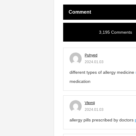
Comment
3,195 Comments
Puhyed
2024.01.03
different types of allergy medicine
medication
Vtpmij
2024.01.03
allergy pills prescribed by doctors