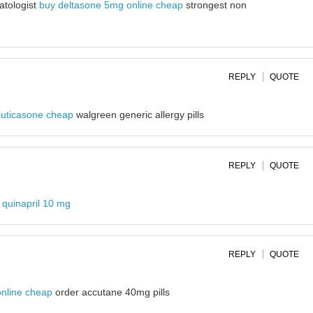
atologist
buy deltasone 5mg online cheap
strongest non
REPLY
QUOTE
luticasone cheap
walgreen generic allergy pills
REPLY
QUOTE
 quinapril 10 mg
REPLY
QUOTE
online cheap
order accutane 40mg pills