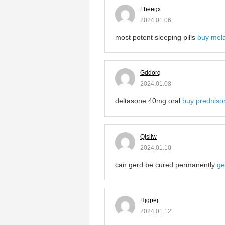
Lbeegx
2024.01.06
most potent sleeping pills
buy mela
Gddorq
2024.01.08
deltasone 40mg oral
buy predniso
Qjsllw
2024.01.10
can gerd be cured permanently
ge
Hjgpej
2024.01.12