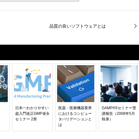
品質の良いソフトウェアとは
日本一わかりやすい
医薬・医療機器業界
GAMP®5セミナー受
超入門改正GMP省令
におけるコンピュー
講報告（2008年5月
セミナー 2章
タバリデーションと
執筆）
は