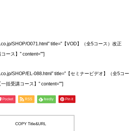
liance.co.jp/SHOP/O071.html” title=”【VOD】（全5コース）改正
” content=””]
liance.co.jp/SHOP/EL-088.html” title=”【セミナービデオ】（全5コー
講コース】” content=””]
Pocket
RSS
feedly
Pin it
COPY Title&URL