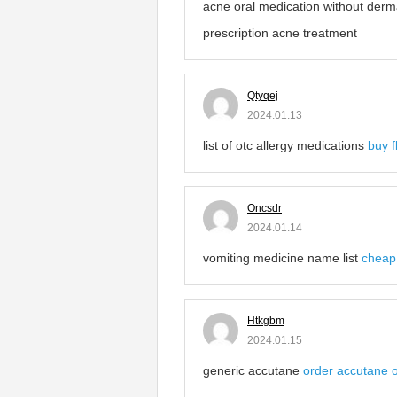
acne oral medication without derm
prescription acne treatment
Qtyqej
2024.01.13
list of otc allergy medications
buy f
Oncsdr
2024.01.14
vomiting medicine name list
cheap
Htkgbm
2024.01.15
generic accutane
order accutane 