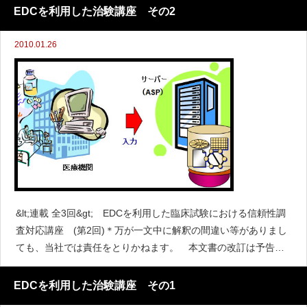
（その２）1. はじめに
EDCを利用した治験講座 その2
2010.01.26
&lt;連載 全3回&gt; EDCを利用した臨床試験における信頼性調
査対応講座 (第2回)＊万が一文中に解釈の間違い等がありまし
ても、当社では責任をとりかねます。 本文書の改訂は予告な
く行われることがあります。EDC調査チェックリストの考察1.
はじめに前
EDCを利用した治験講座 その1