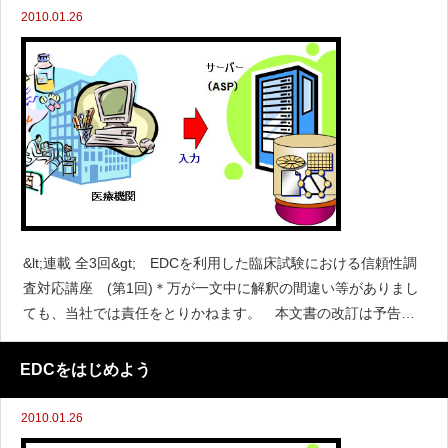
2010.01.26
&lt;連載 全3回&gt; EDCを利用した臨床試験における信頼性調
査対応講座 (第1回)＊万が一文中に解釈の間違い等がありまし
ても、当社では責任をとりかねます。 本文書の改訂は予告な
く行われることがあります。CSV規制要件等の改定1. はじめに2
009年
EDCをはじめよう
2010.01.26