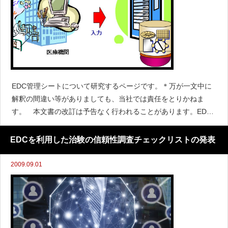
EDC管理シートについて研究するページです。＊万が一文中に
解釈の間違い等がありましても、当社では責任をとりかねま
す。 本文書の改訂は予告なく行われることがあります。EDC
に関する適合性調査の見直しとEDC管理シート独立行政法人医
薬品医療機器総合機構（以下、PMDA）は、平成
EDCを利用した治験の信頼性調査チェックリストの発表
2009.09.01