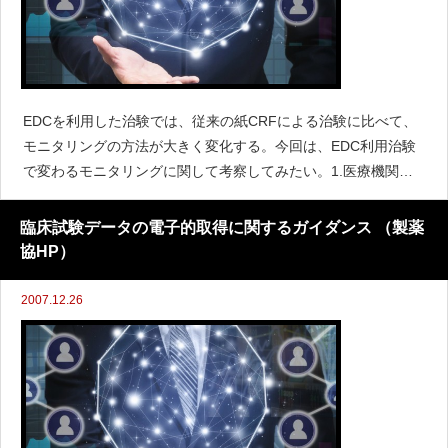
EDCを利用した治験では、従来の紙CRFによる治験に比べて、
モニタリングの方法が大きく変化する。今回は、EDC利用治験
で変わるモニタリングに関して考察してみたい。1.医療機関の
利用環境調査の実施医療機関における利用PCに関して、事前に
以下の調査を実施しておく必要がある。・当該EDCシステムで
臨床試験データの電子的取得に関するガイダンス （製薬
利用可
協HP）
2007.12.26