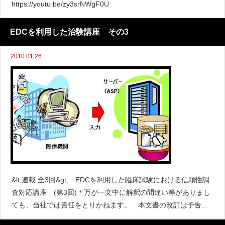
https://youtu.be/zy3srNWgF0U
EDCを利用した治験講座 その3
2010.01.26
&lt;連載 全3回&gt; EDCを利用した臨床試験における信頼性調
査対応講座 (第3回)＊万が一文中に解釈の間違い等がありまし
ても、当社では責任をとりかねます。 本文書の改訂は予告な
く行われることがあります。EDC調査チェックリストの考察