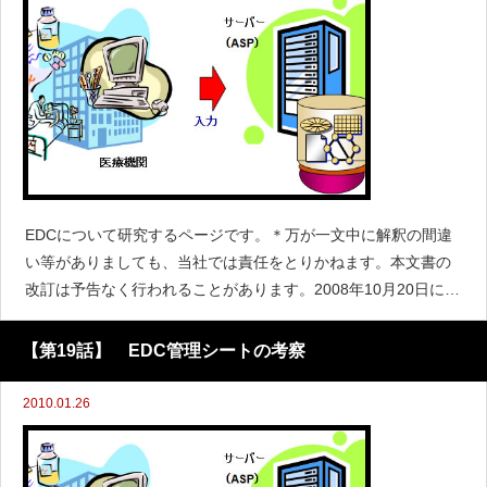
EDCについて研究するページです。＊万が一文中に解釈の間違
い等がありましても、当社では責任をとりかねます。本文書の
改訂は予告なく行われることがあります。2008年10月20日に
（財）日本薬剤師研修センター主催で開催された「平成20年度
GCP研修会」で、医薬品医療機器総合機構（以下
【第19話】 EDC管理シートの考察
2010.01.26