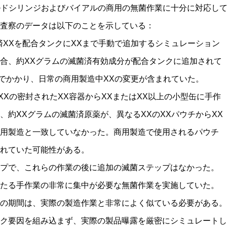
プレフィルドシリンジおよびバイアルの商用の無菌作業に十分に対応し
査察のデータは以下のことを示している：
済XXを配合タンクにXXまで手動で追加するシミュレーション
合、約XXグラムの滅菌済有効成分が配合タンクに追加されて
までかかり、日常の商用製造中XXの変更が含まれていた。
XXの密封されたXX容器からXXまたはXX以上の小型缶に手作
、約XXグラムの滅菌済原薬が、異なるXXのXXパウチからXX
用製造と一致していなかった。商用製造で使用されるパウチ
されていた可能性がある。
プで、これらの作業の後に追加の滅菌ステップはなかった。
たる手作業の非常に集中が必要な無菌作業を実施していた。
の期間は、実際の製造作業と非常によく似ている必要がある。
ク要因を組み込まず、実際の製品曝露を厳密にシミュレートし