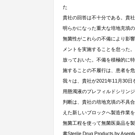
た
貴社の回答は不十分である。貴社
明らかになった重大な培地充填の
無菌性がこれらの不備により影響
メントを実施することを怠った。
放っておいた。不備を積極的に特
施することの不履行は、患者を危
我々は、貴社が2021年11月3
用懸濁液のプレフィルドシリンジ
判断は、貴社の培地充填の不具合
えた新しいブロックへ製造作業を
無菌工程を使って無菌医薬品を製
書Sterile Drug Products by Asep