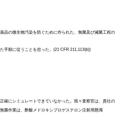
薬品の微生物汚染を防ぐために作られた、無菌及び滅菌工程の
従うことを怠った。(21 CFR 211.113(b))
正確にシミュレートできていなかった。我々査察官は、貴社の
無菌作業は、酢酸メドロキシプロゲステロン注射用懸濁