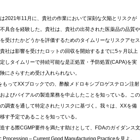
は2021年11月に、貴社の作業において深刻な欠陥とリスクが
不具合を経験した。貴社は、貴社の出荷された医薬品の品質や
を受けたかどうかを評価するためのタイムリーなリスクアセス
貴社は影響を受けたロットの回収を開始するまでに5ヶ月以上
定しタイムリーで持続可能な是正処置・予防処置(CAPA)を実
険にさらすため受け入れられない。
0日をもってXXブロックでの、酢酸メドロキシプロゲステロン注射
およびバイアルの製造業務を中止したことを知っている。この
の調査を通して特定されたリスクに基づく。我々は、XXを備
移す予定であることを知っている。
造する際CGMP要件を満たす助けとして、FDAのガイダンス
tic Processing – Current Good Manufacturing Practiceを見よ。