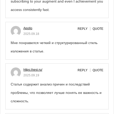
subscribing to your augment and even I achievement you
access consistently fast.
Apollo
REPLY
QUOTE
2025.09.18
Мне понравился четкий и структурированный стиль
изложения в статье.
https://xesi.ru/
REPLY
QUOTE
2025.09.19
Статья содержит анализ причин и последствий
проблемы, что позволяет лучше понять ее важность и
сложность.