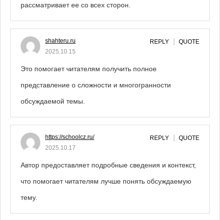
рассматривает ее со всех сторон.
shahteru.ru
REPLY
QUOTE
2025.10.15
Это помогает читателям получить полное
представление о сложности и многогранности
обсуждаемой темы.
https://schoolcz.ru/
REPLY
QUOTE
2025.10.17
Автор предоставляет подробные сведения и контекст,
что помогает читателям лучше понять обсуждаемую
тему.