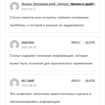
Журнал “Коллекция идей” | Журнал “Коллекция идей”
REPLY
QUOTE
2025.09.27
Статья помогла мне получить глубокое понимание
проблемы, о которой я раньше не задумывался.
read here
REPLY
QUOTE
2025.09.28
Статья содержит полезную информацию, которая
может быть полезной для практического применения.
вот такой
REPLY
QUOTE
2025.09.28
Это позволяет читателям самостоятельно оценить и
проанализировать информацию.