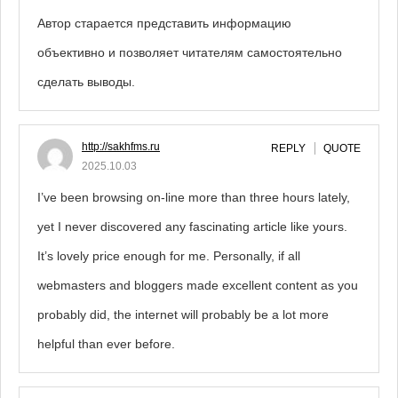
Автор старается представить информацию
объективно и позволяет читателям самостоятельно
сделать выводы.
http://sakhfms.ru
REPLY
QUOTE
2025.10.03
I’ve been browsing on-line more than three hours lately,
yet I never discovered any fascinating article like yours.
It’s lovely price enough for me. Personally, if all
webmasters and bloggers made excellent content as you
probably did, the internet will probably be a lot more
helpful than ever before.