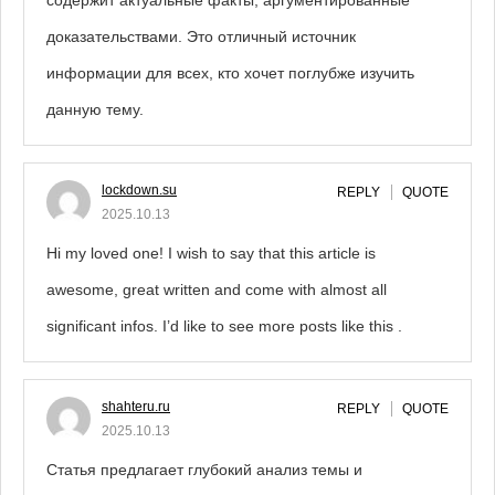
содержит актуальные факты, аргументированные
доказательствами. Это отличный источник
информации для всех, кто хочет поглубже изучить
данную тему.
lockdown.su
REPLY
QUOTE
2025.10.13
Hi my loved one! I wish to say that this article is
awesome, great written and come with almost all
significant infos. I’d like to see more posts like this .
shahteru.ru
REPLY
QUOTE
2025.10.13
Статья предлагает глубокий анализ темы и