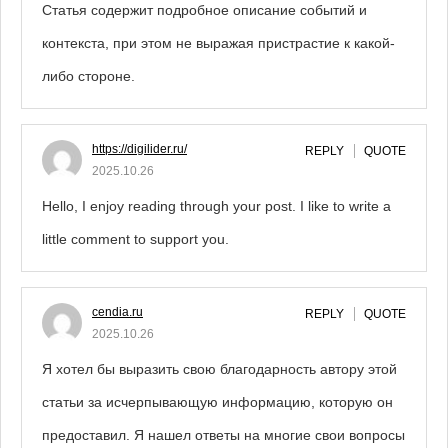
Статья содержит подробное описание событий и
контекста, при этом не выражая пристрастие к какой-
либо стороне.
https://digilider.ru/
REPLY
QUOTE
2025.10.26
Hello, I enjoy reading through your post. I like to write a
little comment to support you.
cendia.ru
REPLY
QUOTE
2025.10.26
Я хотел бы выразить свою благодарность автору этой
статьи за исчерпывающую информацию, которую он
предоставил. Я нашел ответы на многие свои вопросы