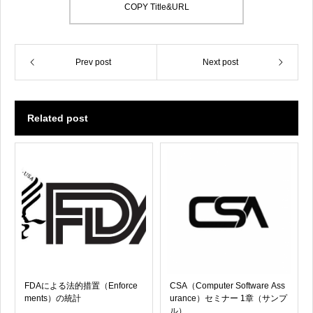
COPY Title&URL
Prev post
Next post
Related post
FDAによる法的措置（Enforce
CSA（Computer Software Ass
ments）の統計
urance）セミナー 1章（サンプ
ル）