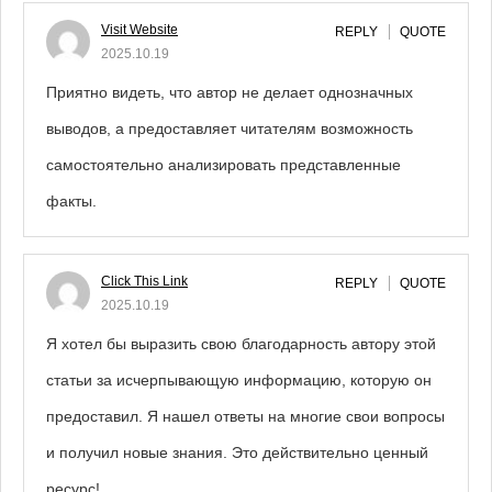
Visit Website
REPLY
QUOTE
2025.10.19
Приятно видеть, что автор не делает однозначных
выводов, а предоставляет читателям возможность
самостоятельно анализировать представленные
факты.
Click This Link
REPLY
QUOTE
2025.10.19
Я хотел бы выразить свою благодарность автору этой
статьи за исчерпывающую информацию, которую он
предоставил. Я нашел ответы на многие свои вопросы
и получил новые знания. Это действительно ценный
ресурс!