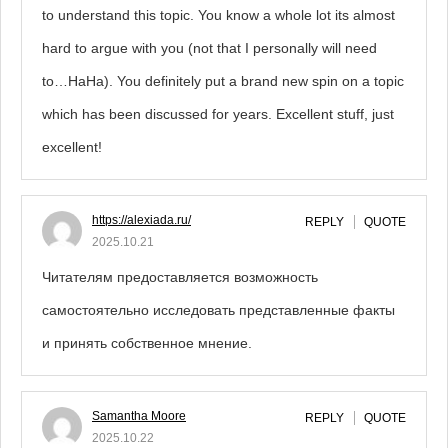
to understand this topic. You know a whole lot its almost
hard to argue with you (not that I personally will need
to…HaHa). You definitely put a brand new spin on a topic
which has been discussed for years. Excellent stuff, just
excellent!
https://alexiada.ru/
REPLY
QUOTE
2025.10.21
Читателям предоставляется возможность
самостоятельно исследовать представленные факты
и принять собственное мнение.
Samantha Moore
REPLY
QUOTE
2025.10.22