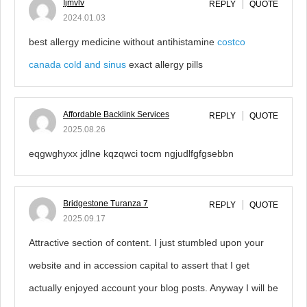
Ijmvlv
REPLY
QUOTE
2024.01.03
best allergy medicine without antihistamine
costco
canada cold and sinus
exact allergy pills
Affordable Backlink Services
REPLY
QUOTE
2025.08.26
eqgwghyxx jdlne kqzqwci tocm ngjudlfgfgsebbn
Bridgestone Turanza 7
REPLY
QUOTE
2025.09.17
Attractive section of content. I just stumbled upon your
website and in accession capital to assert that I get
actually enjoyed account your blog posts. Anyway I will be