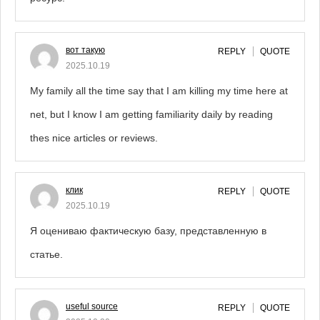
вот такую
REPLY
QUOTE
2025.10.19
My family all the time say that I am killing my time here at
net, but I know I am getting familiarity daily by reading
thes nice articles or reviews.
клик
REPLY
QUOTE
2025.10.19
Я оцениваю фактическую базу, представленную в
статье.
useful source
REPLY
QUOTE