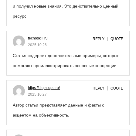
и получил новые знания. Это действительно ценный
ресурс!
techoskill.ru
REPLY
QUOTE
2025.10.26
Статья содержит дополнительные примеры, которые
помогают проиллюстрировать основные концепции.
https://digiscope.ru/
REPLY
QUOTE
2025.10.27
Автор статьи представляет данные и факты с
акцентом на объективность.