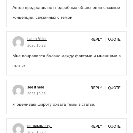
Автор предоставляет подробные объяснения сложных
концепций, связанных с темой.
Laura Miller
REPLY
QUOTE
2025.10.22
Мне понравился баланс между фактами и мнениями в
статье.
see it here
REPLY
QUOTE
2025.10.23
Я оцениваю широту охвата темы в статье.
остальные тут
REPLY
QUOTE
2025.10.23