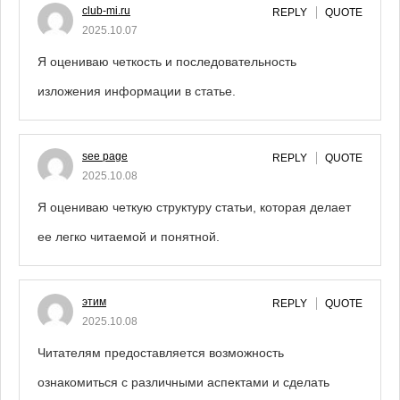
club-mi.ru
REPLY
QUOTE
2025.10.07
Я оцениваю четкость и последовательность
изложения информации в статье.
see page
REPLY
QUOTE
2025.10.08
Я оцениваю четкую структуру статьи, которая делает
ее легко читаемой и понятной.
этим
REPLY
QUOTE
2025.10.08
Читателям предоставляется возможность
ознакомиться с различными аспектами и сделать