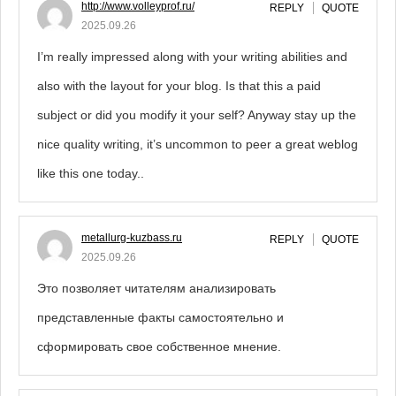
http://www.volleyprof.ru/
REPLY
QUOTE
2025.09.26
I’m really impressed along with your writing abilities and
also with the layout for your blog. Is that this a paid
subject or did you modify it your self? Anyway stay up the
nice quality writing, it’s uncommon to peer a great weblog
like this one today..
metallurg-kuzbass.ru
REPLY
QUOTE
2025.09.26
Это позволяет читателям анализировать
представленные факты самостоятельно и
сформировать свое собственное мнение.