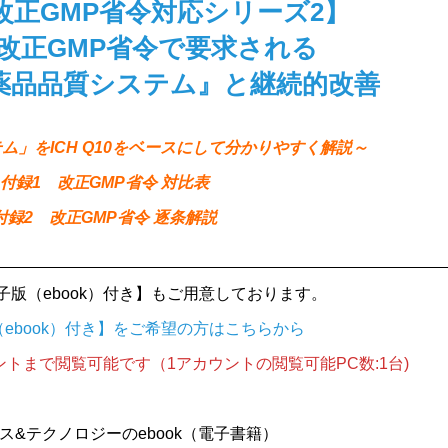
改正GMP省令対応シリーズ2】
改正GMP省令で要求される
薬品品質システム』と継続的改善
ム」をICH Q10をベースにして分かりやすく解説～
付録1 改正GMP省令 対比表
付録2 改正GMP省令 逐条解説
子版（ebook）付き】もご用意しております。
ebook）付き】をご希望の方はこちらから
ントまで閲覧可能です（1アカウントの閲覧可能PC数:1台)
ス&テクノロジーのebook（電子書籍）