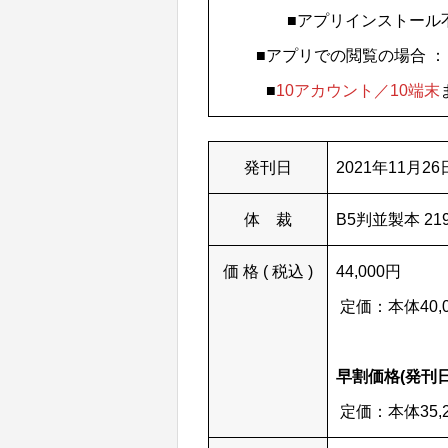
■アプリインストール
■アプリでの閲覧の場合 ：
■
10アカウント／10端末
発刊日
2021年11月2
体 裁
B5判並製本 21
価 格 ( 税込 )
44,000円
定価：本体40,0
早割価格(発刊日ま
定価：本体35,2