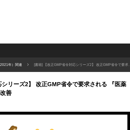
2021年）関連
[書籍] 【改正GMP省令対応シリーズ2】 改正GMP省令で要求される 『医薬品品質システム』と継続的改善
対応シリーズ2】 改正GMP省令で要求される 『医薬
改善