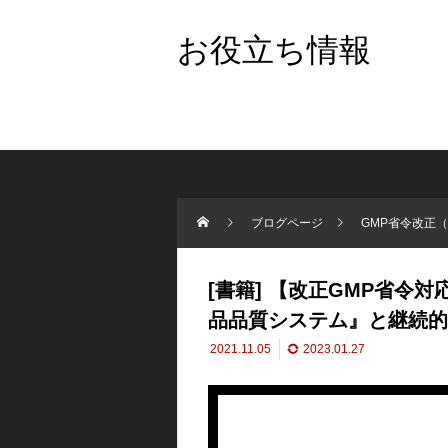
お役立ち情報
ブログページ
GMP省令改正（
[書籍] 【改正GMP省令
品品質システム』と継続的
2021.11.05
2023.01.27