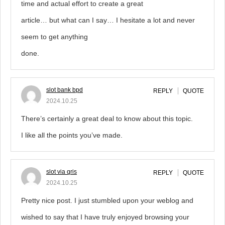
time and actual effort to create a great
article… but what can I say… I hesitate a lot and never
seem to get anything
done.
slot bank bpd
REPLY
QUOTE
2024.10.25
There’s certainly a great deal to know about this topic.
I like all the points you’ve made.
slot via qris
REPLY
QUOTE
2024.10.25
Pretty nice post. I just stumbled upon your weblog and
wished to say that I have truly enjoyed browsing your