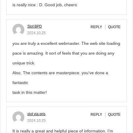
is really nice : D. Good job, cheers
Slot BPD
REPLY
QUOTE
2024.10.25
you are truly a excellent webmaster. The web site loading
pace is amazing. It sort of feels that you are doing any
unique trick.
Also, The contents are masterpiece. you’ve done a
fantastic
task in this matter!
slot via qris
REPLY
QUOTE
2024.10.25
It is really a great and helpful piece of information. I’m