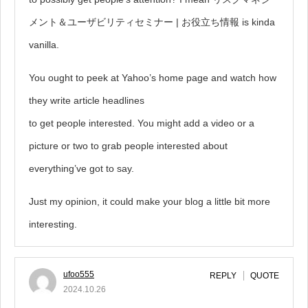
メント＆ユーザビリティセミナー | お役立ち情報 is kinda
vanilla.
You ought to peek at Yahoo’s home page and watch how
they write article headlines
to get people interested. You might add a video or a
picture or two to grab people interested about
everything’ve got to say.
Just my opinion, it could make your blog a little bit more
interesting.
ufoo555
REPLY
QUOTE
2024.10.26