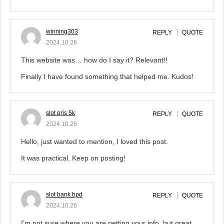
winning303
REPLY
QUOTE
2024.10.26
This website was… how do I say it? Relevant!!
Finally I have found something that helped me. Kudos!
slot qris 5k
REPLY
QUOTE
2024.10.26
Hello, just wanted to mention, I loved this post.
It was practical. Keep on posting!
slot bank bpd
REPLY
QUOTE
2024.10.26
I’m not sure where you are getting your info, but great