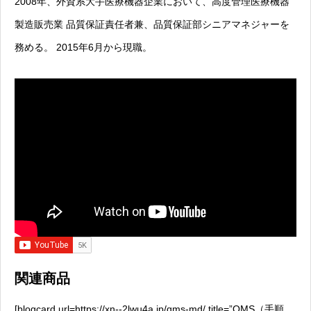
2008年、外資系大手医療機器企業において、高度管理医療機器
製造販売業 品質保証責任者兼、品質保証部シニアマネジャーを
務める。 2015年6月から現職。
関連商品
[blogcard url=https://xn--2lwu4a.jp/qms-md/ title=”QMS（手順