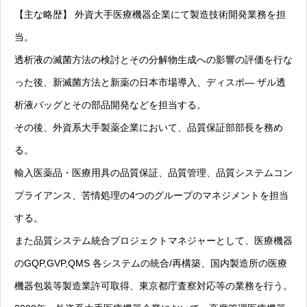
【主な略歴】 外資大手医療機器企業にて製造技術開発業務を担
当。
透析液の滅菌方法の検討とその分解物生成への影響の評価を行な
った後、新滅菌方法と新薬の日本市場導入、ディスポ― ザル透
析液バッグとその部品開発などを担当する。
その後、外資系大手製薬企業において、品質保証部部長を務め
る。
輸入医薬品・医療用具の品質保証、品質管理、品質システムコン
プライアンス、苦情処理の4つのグループのマネジメントを担当
する。
また品質システム統合プロジェクトマネジャーとして、医療機器
のGQP,GVP,QMS 各システムの統合/再構築、国内製造所の医療
機器包装等製造業許可取得、東京都庁査察対応等の業務を行う。