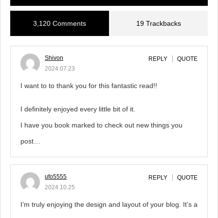
3,120 Comments
19 Trackbacks
Shivon
REPLY
QUOTE
2024.07.23
I want to to thank you for this fantastic read!!
I definitely enjoyed every little bit of it.
I have you book marked to check out new things you
post…
ufo5555
REPLY
QUOTE
2024.10.25
I’m truly enjoying the design and layout of your blog. It’s a