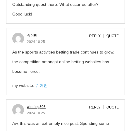
Outstanding quest there. What occurred after?
Good luck!
슈어맨
REPLY
QUOTE
2024.10.25
As the sporrts activities betting trade continues to grow,
the competition amongst online betting websites has
become fierce.
my website:
슈어맨
winning303
REPLY
QUOTE
2024.10.25
Aw, this was an extremely nice post. Spending some