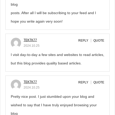
blog
posts. After all I will be subscribing to your feed and I
hope you write again very soon!
TEKTK77
REPLY
QUOTE
2024.10.25
I visit day-to-day a few sites and websites to read articles,
but this blog provides quality based articles.
TEKTK77
REPLY
QUOTE
2024.10.25
Pretty nice post. I just stumbled upon your blog and
wished to say that I have truly enjoyed browsing your
blog