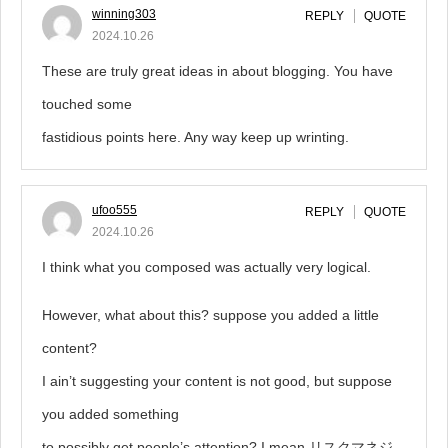
winning303
REPLY
QUOTE
2024.10.26
These are truly great ideas in about blogging. You have
touched some
fastidious points here. Any way keep up wrinting.
ufoo555
REPLY
QUOTE
2024.10.26
I think what you composed was actually very logical.
However, what about this? suppose you added a little
content?
I ain’t suggesting your content is not good, but suppose
you added something
to possibly get people’s attention? I mean リスクマネジ