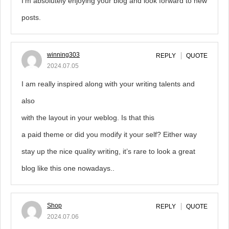
I’m absolutely enjoying your blog and look forward to new
posts.
winning303
REPLY
QUOTE
2024.07.05
I am really inspired along with your writing talents and
also
with the layout in your weblog. Is that this
a paid theme or did you modify it your self? Either way
stay up the nice quality writing, it’s rare to look a great
blog like this one nowadays..
Shop
REPLY
QUOTE
2024.07.06