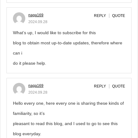
naga169
REPLY
QUOTE
2024.09.28
What’s up, I would like to subscribe for this
blog to obtain most up-to-date updates, therefore where
can i
do it please help.
naga169
REPLY
QUOTE
2024.09.28
Hello every one, here every one is sharing these kinds of
familiarity, so it’s
pleasant to read this blog, and I used to go to see this
blog everyday.