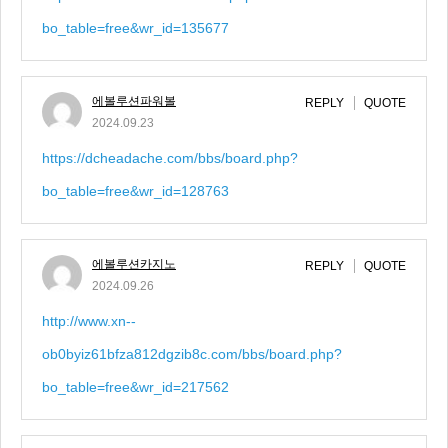
bo_table=free&wr_id=135677
에볼루션파워볼
REPLY
QUOTE
2024.09.23
https://dcheadache.com/bbs/board.php?
bo_table=free&wr_id=128763
에볼루션카지노
REPLY
QUOTE
2024.09.26
http://www.xn--
ob0byiz61bfza812dgzib8c.com/bbs/board.php?
bo_table=free&wr_id=217562