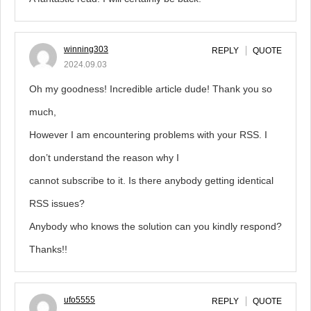
winning303
REPLY
QUOTE
2024.09.03
Oh my goodness! Incredible article dude! Thank you so
much,
However I am encountering problems with your RSS. I
don’t understand the reason why I
cannot subscribe to it. Is there anybody getting identical
RSS issues?
Anybody who knows the solution can you kindly respond?
Thanks!!
ufo5555
REPLY
QUOTE