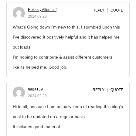
Hokicoy Alternatif
REPLY
QUOTE
2024.09.28
What’s Going down i’m new to this, I stumbled upon this
I’ve discovered It positively helpful and it has helped me
out loads.
I’m hoping to contribute & assist different customers
like its helped me. Good job.
naga169
REPLY
QUOTE
2024.09.28
Hi to all, because I am actually keen of reading this blog’s
post to be updated on a regular basis.
It includes good material.