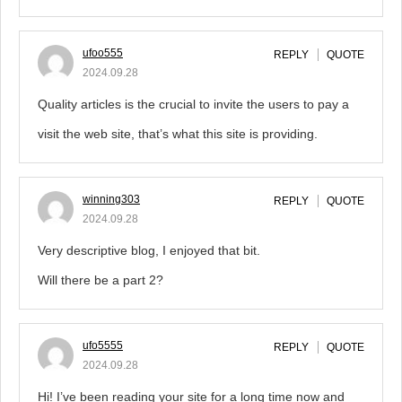
ufoo555
REPLY
QUOTE
2024.09.28
Quality articles is the crucial to invite the users to pay a
visit the web site, that’s what this site is providing.
winning303
REPLY
QUOTE
2024.09.28
Very descriptive blog, I enjoyed that bit.
Will there be a part 2?
ufo5555
REPLY
QUOTE
2024.09.28
Hi! I’ve been reading your site for a long time now and