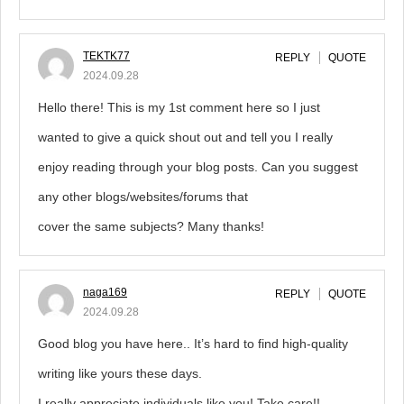
TEKTK77
REPLY
QUOTE
2024.09.28
Hello there! This is my 1st comment here so I just
wanted to give a quick shout out and tell you I really
enjoy reading through your blog posts. Can you suggest
any other blogs/websites/forums that
cover the same subjects? Many thanks!
naga169
REPLY
QUOTE
2024.09.28
Good blog you have here.. It’s hard to find high-quality
writing like yours these days.
I really appreciate individuals like you! Take care!!