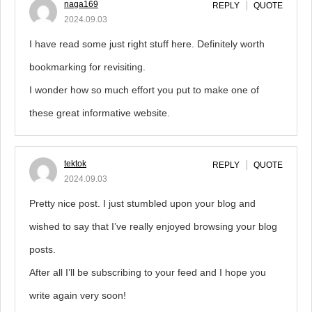
naga169
REPLY
QUOTE
2024.09.03
I have read some just right stuff here. Definitely worth
bookmarking for revisiting.
I wonder how so much effort you put to make one of
these great informative website.
tektok
REPLY
QUOTE
2024.09.03
Pretty nice post. I just stumbled upon your blog and
wished to say that I’ve really enjoyed browsing your blog
posts.
After all I’ll be subscribing to your feed and I hope you
write again very soon!