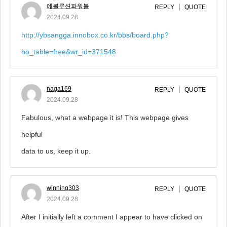
에볼루션파워볼
REPLY
QUOTE
2024.09.28
http://ybsangga.innobox.co.kr/bbs/board.php?
bo_table=free&wr_id=371548
naga169
REPLY
QUOTE
2024.09.28
Fabulous, what a webpage it is! This webpage gives
helpful
data to us, keep it up.
winning303
REPLY
QUOTE
2024.09.28
After I initially left a comment I appear to have clicked on