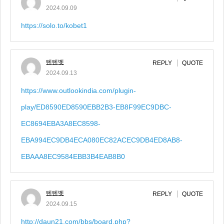
2024.09.09
https://solo.to/kobet1
텐텐벳
REPLY
QUOTE
2024.09.13
https://www.outlookindia.com/plugin-
play/ED8590ED8590EBB2B3-EB8F99EC9DBC-
EC8694EBA3A8EC8598-
EBA994EC9DB4ECA080EC82ACEC9DB4ED8AB8-
EBAAA8EC9584EBB3B4EAB8B0
텐텐벳
REPLY
QUOTE
2024.09.15
http://daun21.com/bbs/board.php?