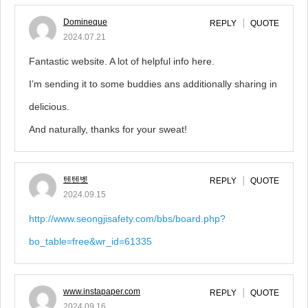
Domineque
REPLY
QUOTE
2024.07.21
Fantastic website. A lot of helpful info here.
I’m sending it to some buddies ans additionally sharing in
delicious.
And naturally, thanks for your sweat!
텐텐벳
REPLY
QUOTE
2024.09.15
http://www.seongjisafety.com/bbs/board.php?
bo_table=free&wr_id=61335
www.instapaper.com
REPLY
QUOTE
2024.09.16