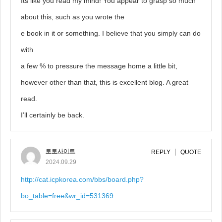
Its like you read my mind! You appear to grasp so much
about this, such as you wrote the
e book in it or something. I believe that you simply can do
with
a few % to pressure the message home a little bit,
however other than that, this is excellent blog. A great
read.
I’ll certainly be back.
토토사이트
REPLY
QUOTE
2024.09.29
http://cat.icpkorea.com/bbs/board.php?
bo_table=free&wr_id=531369