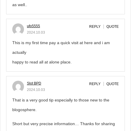
as well..
ufo5555
REPLY
QUOTE
2024.10.03
This is my first time pay a quick visit at here and i am
actually
happy to read all at alone place.
Slot BPD
REPLY
QUOTE
2024.10.03
That is a very good tip especially to those new to the
blogosphere.
Short but very precise information… Thanks for sharing