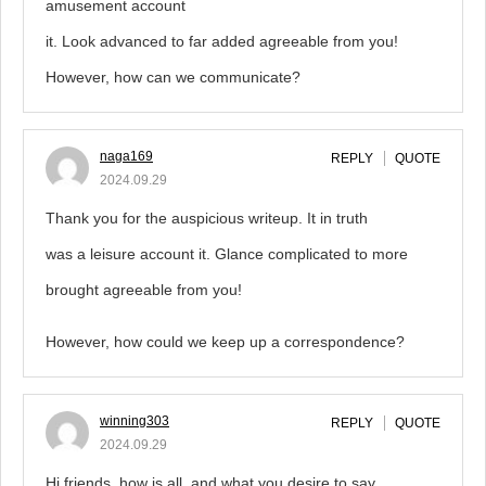
amusement account
it. Look advanced to far added agreeable from you!
However, how can we communicate?
naga169
REPLY
QUOTE
2024.09.29
Thank you for the auspicious writeup. It in truth
was a leisure account it. Glance complicated to more
brought agreeable from you!
However, how could we keep up a correspondence?
winning303
REPLY
QUOTE
2024.09.29
Hi friends, how is all, and what you desire to say