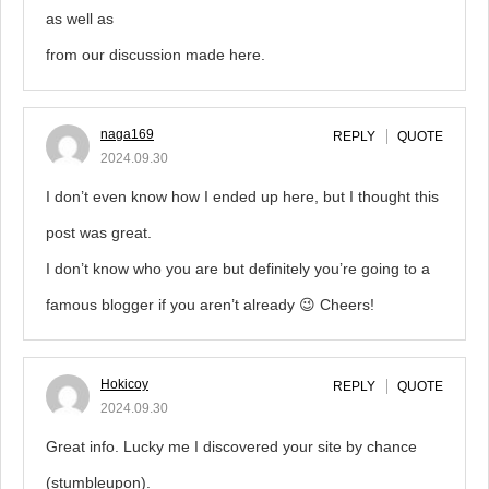
as well as
from our discussion made here.
naga169
REPLY
QUOTE
2024.09.30
I don’t even know how I ended up here, but I thought this
post was great.
I don’t know who you are but definitely you’re going to a
famous blogger if you aren’t already 😉 Cheers!
Hokicoy
REPLY
QUOTE
2024.09.30
Great info. Lucky me I discovered your site by chance
(stumbleupon).