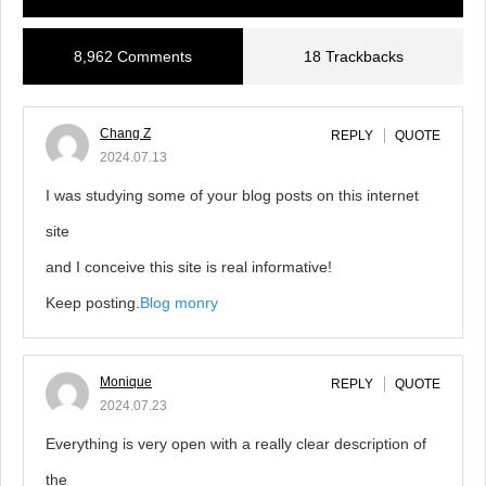
8,962 Comments
18 Trackbacks
Chang Z
REPLY
QUOTE
2024.07.13
I was studying some of your blog posts on this internet
site
and I conceive this site is real informative!
Keep posting.
Blog monry
Monique
REPLY
QUOTE
2024.07.23
Everything is very open with a really clear description of
the