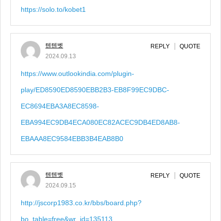
https://solo.to/kobet1
텐텐벳
REPLY
QUOTE
2024.09.13
https://www.outlookindia.com/plugin-
play/ED8590ED8590EBB2B3-EB8F99EC9DBC-
EC8694EBA3A8EC8598-
EBA994EC9DB4ECA080EC82ACEC9DB4ED8AB8-
EBAAA8EC9584EBB3B4EAB8B0
텐텐벳
REPLY
QUOTE
2024.09.15
http://jscorp1983.co.kr/bbs/board.php?
bo_table=free&wr_id=135113