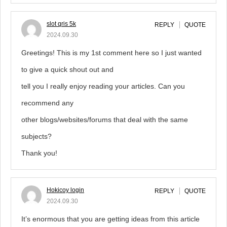
slot qris 5k
REPLY
QUOTE
2024.09.30
Greetings! This is my 1st comment here so I just wanted
to give a quick shout out and
tell you I really enjoy reading your articles. Can you
recommend any
other blogs/websites/forums that deal with the same
subjects?
Thank you!
Hokicoy login
REPLY
QUOTE
2024.09.30
It’s enormous that you are getting ideas from this article