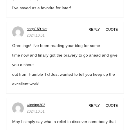
I’ve saved as a favorite for later!
naga169 slot
REPLY
QUOTE
2024.10.01
Greetings! I’ve been reading your blog for some
time now and finally got the bravery to go ahead and give
you a shout
out from Humble Tx! Just wanted to tell you keep up the
excellent work!
winning303
REPLY
QUOTE
2024.10.01
May I simply say what a relief to discover somebody that