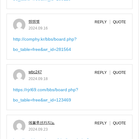
텐텐벳
REPLY
QUOTE
2024.09.16
http://comphy.kr/bbs/board.php?
bo_table=free&wr_id=281564
wbc247
REPLY
QUOTE
2024.09.18
https://rjrl69.com/bbs/board.php?
bo_table=free&wr_id=123469
에볼루션카지노
REPLY
QUOTE
2024.09.23