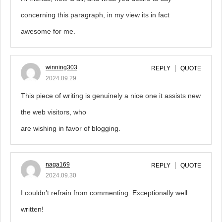
concerning this paragraph, in my view its in fact
awesome for me.
winning303
REPLY
QUOTE
2024.09.29
This piece of writing is genuinely a nice one it assists new
the web visitors, who
are wishing in favor of blogging.
naga169
REPLY
QUOTE
2024.09.30
I couldn’t refrain from commenting. Exceptionally well
written!