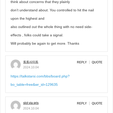
think about concerns that they plainly
don’t understand about. You controlled to hit the nail
upon the highest and
also outlined out the whole thing with no need side-
effects , folks could take a signal.
Will probably be again to get more. Thanks
토토사이트
REPLY
QUOTE
2024.10.04
https://talkstarsi.com/bbs/board.php?
bo_table=free&wr_id=129635
slot via qris
REPLY
QUOTE
2024.10.04