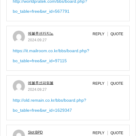
http://worldpratek.com/bbs/board.php?
bo_table=free&wr_id=567791
에볼루션카지노
REPLY
QUOTE
2024.09.27
https://it.mailroom.co.kr/bbs/board.php?
bo_table=free&wr_id=97115
에볼루션파워볼
REPLY
QUOTE
2024.09.27
http://old.remain.co.kr/bbs/board.php?
bo_table=free&wr_id=1629347
Slot BPD
REPLY
QUOTE