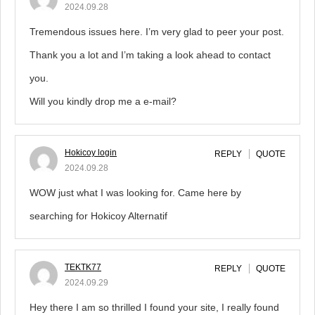
2024.09.28
Tremendous issues here. I’m very glad to peer your post.
Thank you a lot and I’m taking a look ahead to contact
you.
Will you kindly drop me a e-mail?
Hokicoy login
REPLY
QUOTE
2024.09.28
WOW just what I was looking for. Came here by
searching for Hokicoy Alternatif
TEKTK77
REPLY
QUOTE
2024.09.29
Hey there I am so thrilled I found your site, I really found