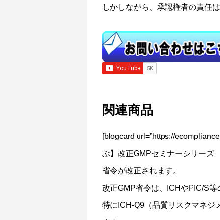
しかしながら、承認権者の責任は
関連商品
[blogcard url=”https://ecomp
ぶ】改正GMPセミナーシリーズ 品質
省令が改正されます。
改正GMP省令は、ICHやPIC/
特にICH-Q9（品質リスクマネジ