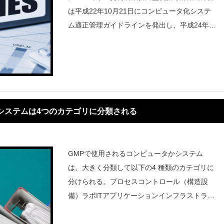
は平成22年10月21日にコンピュータ化システ
ム適正管理ガイドラインを発出し、平成24年4
月1日から施行した。結論から述べよう。本ガ
イドラインは、医薬品のGMPにおける構造設
備（医薬品の製造装置）の
システムは4つのカテゴリに分類される
GMPで使用されるコンピュータかシステム
は、大きく分類して以下の4 種類のカテゴリに
分けられる。プロセスコントロール（構造設
備）ラボITアプリケーションインフラストラク
チャ上記4 種類のシステムは、それぞれバリデ
ーションの実施 方法が異なる。しかしなが