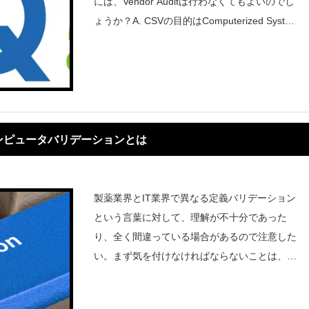
には、Vendor Auditは行わなくてもよいのでし
ょうか？A. CSVの目的はComputerized System
（つまりコンピュータを使用する業務）が期待
通りの品質で稼動し、品質保証を
ンピュータバリデーションとは
製薬業界とIT業界で異なる定義バリデーション
という言葉に対して、理解が不十分であった
り、全く間違っている場合があるので注意した
い。まず気を付けなければならないことは、製
薬業界とIT業界では、「バリデーション」の定
義が異なるということである。IT業界では、一