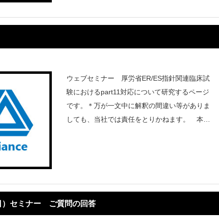
ウェブセミナー 厚労省ER/ES指針関連臨床試
験におけるpart11対応について研究するページ
です。＊万が一文中に解釈の間違い等がありま
しても、当社では責任をとりかねます。 本文
書の改訂は予告なく行われることがあります。
1.はじめに近年のITの進化と共に、医薬品の研
7日）セミナー ご質問の回答