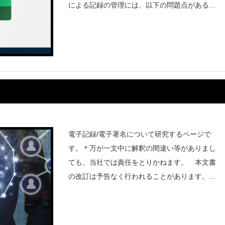
による記録の管理には、以下の問題点がある。
監査証跡がとれないセキュリティの問題（パス
ワードが入力できない）入力データの自動チェ
ックができない印刷時
電子記録/電子署名について研究するページで
す。＊万が一文中に解釈の間違い等がありまし
ても、当社では責任をとりかねます。 本文書
の改訂は予告なく行われることがあります。F
DAは、1997年3月20日に発表した21 CFR Part
11の前文（preumble）のコメント88で、以下
の