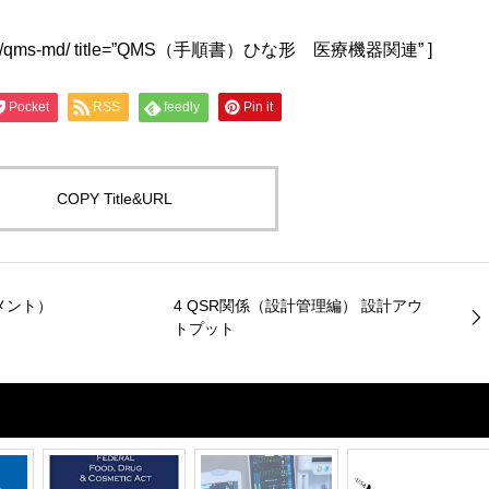
lwu4a.jp/qms-md/ title=”QMS（手順書）ひな形 医療機器関連” ]
Pocket
RSS
feedly
Pin it
COPY Title&URL
メント）
4 QSR関係（設計管理編） 設計アウ
トプット