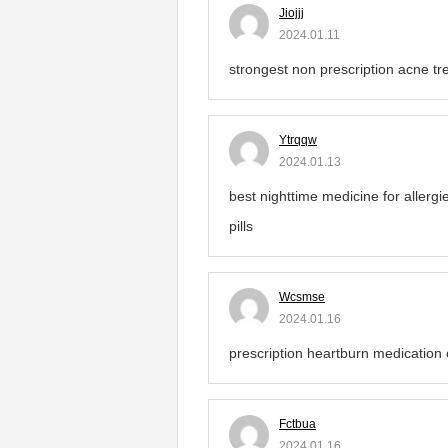
Jiojjj
2024.01.11
strongest non prescription acne t
Ytrqqw
2024.01.13
best nighttime medicine for allerg
pills
Wcsmse
2024.01.16
prescription heartburn medication
Fctbua
2024.01.16