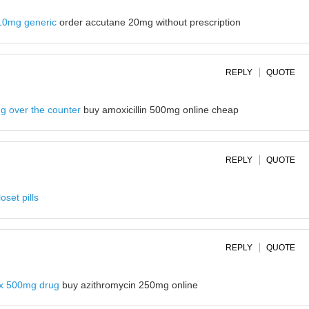
 10mg generic
order accutane 20mg without prescription
REPLY
QUOTE
g over the counter
buy amoxicillin 500mg online cheap
REPLY
QUOTE
oset pills
REPLY
QUOTE
ax 500mg drug
buy azithromycin 250mg online