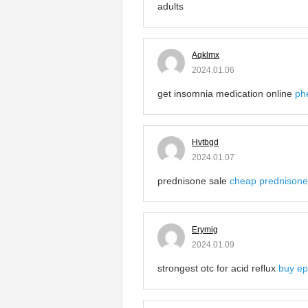
adults
Aqklmx
2024.01.06
get insomnia medication online
ph
Hvtbgd
2024.01.07
prednisone sale
cheap prednison
Erymig
2024.01.09
strongest otc for acid reflux
buy epi