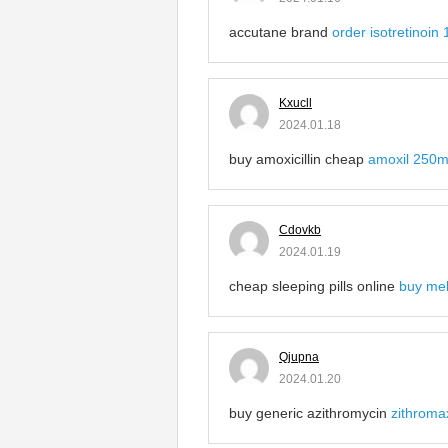
accutane brand
order isotretinoin
Kxucll
2024.01.18
buy amoxicillin cheap
amoxil 250m
Cdovkb
2024.01.19
cheap sleeping pills online
buy mel
Qjupna
2024.01.20
buy generic azithromycin
zithrom