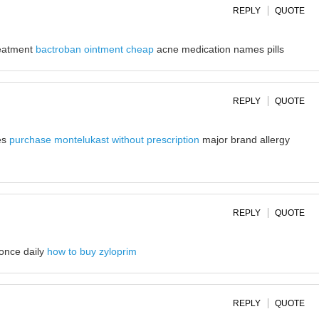
REPLY
QUOTE
reatment
bactroban ointment cheap
acne medication names pills
REPLY
QUOTE
ies
purchase montelukast without prescription
major brand allergy
REPLY
QUOTE
 once daily
how to buy zyloprim
REPLY
QUOTE