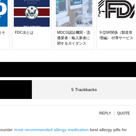
（そ
FDC法とは
MDCG認証機関・流
9 QSR関係（製造管
通業者・輸入業者に
理編） 付帯サービス
関するガイダンス
5 Trackbacks
REPLY
QUOTE
 counter
most recommended allergy medication
best allergy pills for