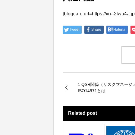
[blogcard url=https://xn--2
Tweet
Share
Hatena
1 QSR関係（リスクマネージ
ISO14971とは
Related post