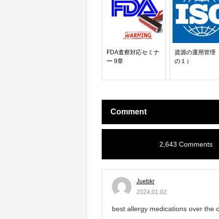
FDA査察対応セミナ
資源の運用管理
ー 9章
の１）
Comment
2,643 Comments
Juebkr
2024.01.02
best allergy medications over the