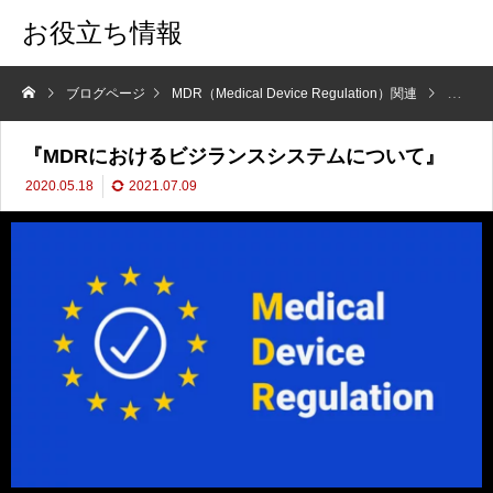
お役立ち情報
ブログページ
MDR（Medical Device Regulation）関連
『MD
『MDRにおけるビジランスシステムについて』
2020.05.18
2021.07.09