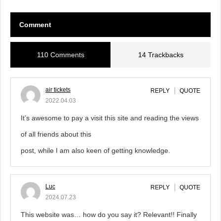
Comment
110 Comments
14 Trackbacks
air tickets
REPLY
QUOTE
2022.04.03
It’s awesome to pay a visit this site and reading the views
of all friends about this
post, while I am also keen of getting knowledge.
Luc
REPLY
QUOTE
2024.07.23
This website was… how do you say it? Relevant!! Finally