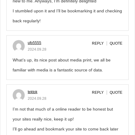
new to me. Anyways, I’m definitely delighted
I stumbled upon it and I’ll be bookmarking it and checking
back regularly!
ufo5555
REPLY
QUOTE
2024.09.28
What’s up, its nice post about media print, we all be
familiar with media is a fantastic source of data.
tektok
REPLY
QUOTE
2024.09.28
I’m not that much of a online reader to be honest but
your sites really nice, keep it up!
I’ll go ahead and bookmark your site to come back later