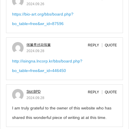
2024.09.26
https://bio-art.org/bbs/board.php?
bo_table=free&wr_id=87596
에볼루션파워볼
REPLY
QUOTE
2024.09.28
http://isingna.lncorp.kr/bbs/board.php?
bo_table=free&wr_id=446450
Slot BPD
REPLY
QUOTE
2024.09.28
I am truly grateful to the owner of this website who has
shared this wonderful piece of writing at at this time.