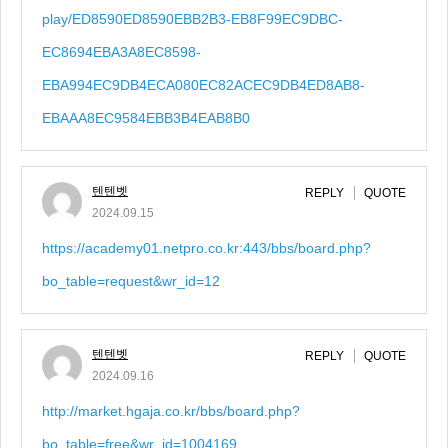
play/ED8590ED8590EBB2B3-EB8F99EC9DBC-
EC8694EBA3A8EC8598-
EBA994EC9DB4ECA080EC82ACEC9DB4ED8AB8-
EBAAA8EC9584EBB3B4EAB8B0
텐텐벳
REPLY
QUOTE
2024.09.15
https://academy01.netpro.co.kr:443/bbs/board.php?
bo_table=request&wr_id=12
텐텐벳
REPLY
QUOTE
2024.09.16
http://market.hgaja.co.kr/bbs/board.php?
bo_table=free&wr_id=1004169