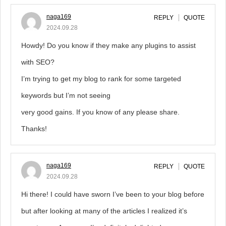
naga169
REPLY
QUOTE
2024.09.28
Howdy! Do you know if they make any plugins to assist
with SEO?
I’m trying to get my blog to rank for some targeted
keywords but I’m not seeing
very good gains. If you know of any please share.
Thanks!
naga169
REPLY
QUOTE
2024.09.28
Hi there! I could have sworn I’ve been to your blog before
but after looking at many of the articles I realized it’s