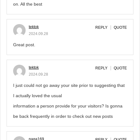
on. All the best
tektok
REPLY
QUOTE
2024.09.28
Great post.
tektok
REPLY
QUOTE
2024.09.28
I just could not go away your site prior to suggesting that
I actually loved the usual
information a person provide for your visitors? Is gonna
be back frequently in order to check out new posts
naga169
REPLY
QUOTE