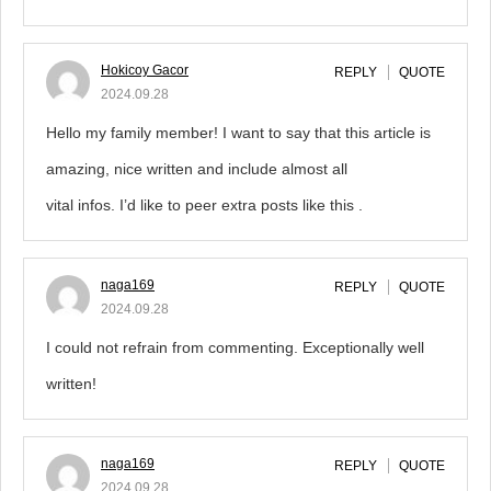
Hokicoy Gacor
REPLY
QUOTE
2024.09.28
Hello my family member! I want to say that this article is
amazing, nice written and include almost all
vital infos. I’d like to peer extra posts like this .
naga169
REPLY
QUOTE
2024.09.28
I could not refrain from commenting. Exceptionally well
written!
naga169
REPLY
QUOTE
2024.09.28