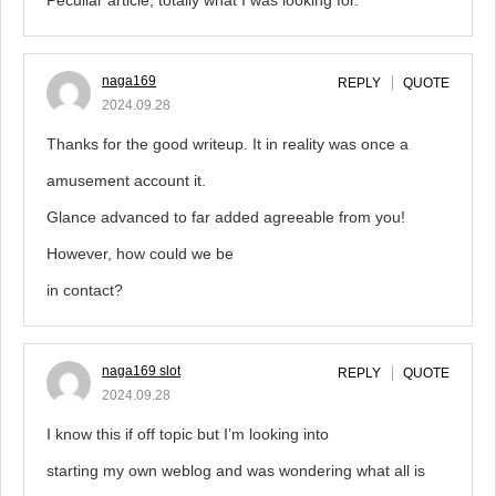
Peculiar article, totally what I was looking for.
naga169
REPLY
QUOTE
2024.09.28
Thanks for the good writeup. It in reality was once a
amusement account it.
Glance advanced to far added agreeable from you!
However, how could we be
in contact?
naga169 slot
REPLY
QUOTE
2024.09.28
I know this if off topic but I’m looking into
starting my own weblog and was wondering what all is