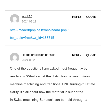
wbc247
REPLY
QUOTE
2024.09.18
http://modernpnp.co.kr/bbs/board.php?
bo_table=free&wr_id=188715
Hogge prescision parts co.
REPLY
QUOTE
2024.09.20
One of the questions I am asked most frequently by
readers is “What’s what the distinction between Swiss
machine machining and traditional CNC turning?” Let me
clarify, it’s all about how the material is supported.
In Swiss machining Bar stock can be held through a