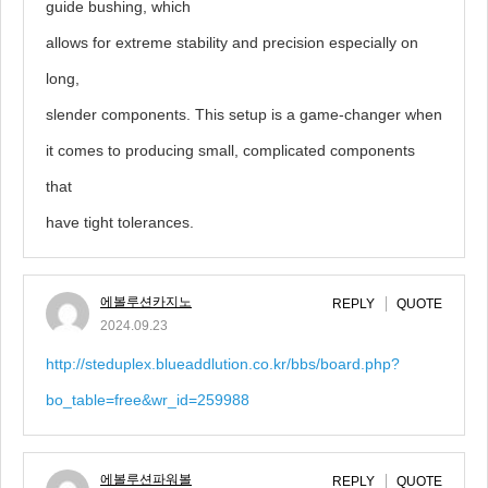
guide bushing, which
allows for extreme stability and precision especially on
long,
slender components. This setup is a game-changer when
it comes to producing small, complicated components
that
have tight tolerances.
에볼루션카지노
REPLY
QUOTE
2024.09.23
http://steduplex.blueaddlution.co.kr/bbs/board.php?
bo_table=free&wr_id=259988
에볼루션파워볼
REPLY
QUOTE