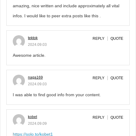
amazing, nice written and include approximately all vital
infos. I would like to peer extra posts like this .
tektok
REPLY
QUOTE
2024.09.03
Awesome article.
naga169
REPLY
QUOTE
2024.09.03
I was able to find good info from your content.
kobet
REPLY
QUOTE
2024.09.09
https://solo.to/kobet1