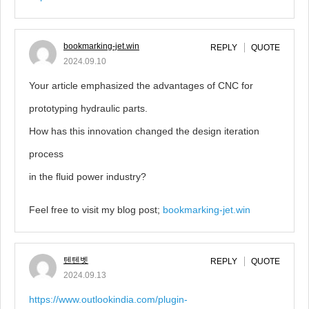
bookmarking-jet.win
REPLY
QUOTE
2024.09.10
Your article emphasized the advantages of CNC for
prototyping hydraulic parts.
How has this innovation changed the design iteration
process
in the fluid power industry?
Feel free to visit my blog post;
bookmarking-jet.win
텐텐벳
REPLY
QUOTE
2024.09.13
https://www.outlookindia.com/plugin-