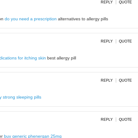
REPLY
QUOTE
ion
do you need a prescription
alternatives to allergy pills
REPLY
QUOTE
ications for itching skin
best allergy pill
REPLY
QUOTE
ly strong sleeping pills
REPLY
QUOTE
ter
buy generic phenergan 25mg