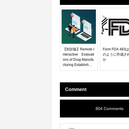
【対訳版】Remote I
Form FDA 483
nteractive Evaluati
のように作成さ
ons of Drug Manufa
か
cturing Establishme
nts（COVID-19 公衆
衛生緊急事態中の医
薬品製造及び バイオ
リサーチモニタリン
Comment
グ施設の リモートイ
ンタラクティブ評価
業界向けガイダン
ス）
804 Comments