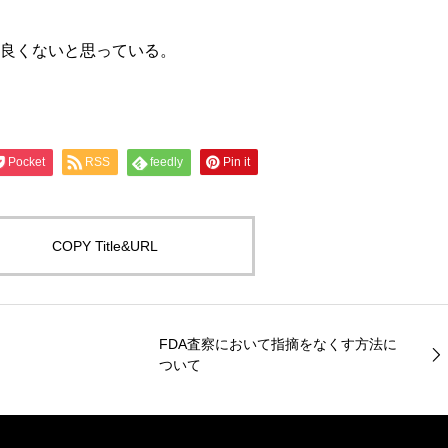
は良くないと思っている。
Pocket
RSS
feedly
Pin it
COPY Title&URL
FDA査察において指摘をなくす方法に
ついて