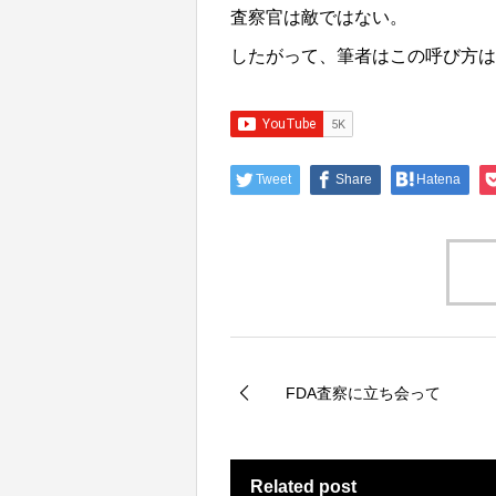
査察官は敵ではない。
したがって、筆者はこの呼び方
Tweet
Share
Hatena
FDA査察に立ち会って
Related post