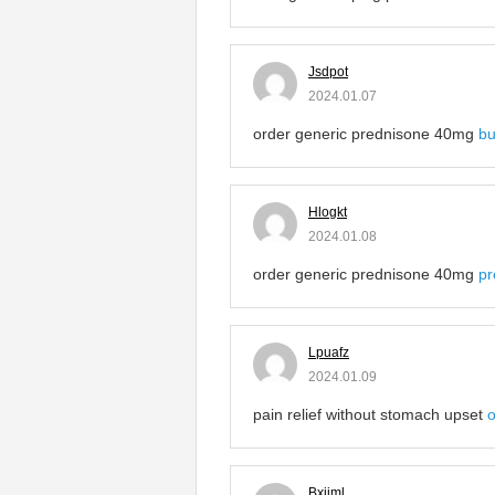
Jsdpot
2024.01.07
order generic prednisone 40mg
bu
Hlogkt
2024.01.08
order generic prednisone 40mg
pr
Lpuafz
2024.01.09
pain relief without stomach upset
o
Bxjjml