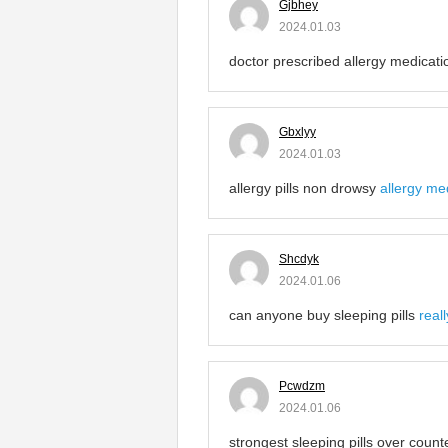
Gjbhey
2024.01.03
doctor prescribed allergy medicat
Gbxlyy
2024.01.03
allergy pills non drowsy
allergy med
Shcdyk
2024.01.06
can anyone buy sleeping pills
real
Pcwdzm
2024.01.06
strongest sleeping pills over coun