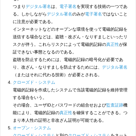
つまり
デジタル署名
は、
電子署名
を実現する技術の一つであ
る。しかしながら
デジタル署名
のみが
電子署名
ではないこと
に注意が必要である。
インターネットなどのオープンな環境を使って電磁的記録を
送信する場合などは、盗聴・改ざん・なりすましといったリ
スクが伴う。これらリスクによって電磁的記録の
真正性
が保
証できない事態となるのである。
盗聴を防止するためには、電磁的記録の暗号化が必要であ
り、改ざん・なりすましを防止するためには、
デジタル署名
（またはそれに代わる技術）が必要とされる。
クローズド・システム
電磁的記録を作成したシステムで当該電磁的記録を維持管理
する場合をいう。
その場合、ユーザIDとパスワードの組合せおよび
監査証跡
機
能により、電磁的記録の
真正性
を確保することができる。つ
まり本人性の証明と非改ざん証明が可能である。
オープン・システム
クローズド・システム
と別の
クローズド・システム
をネット