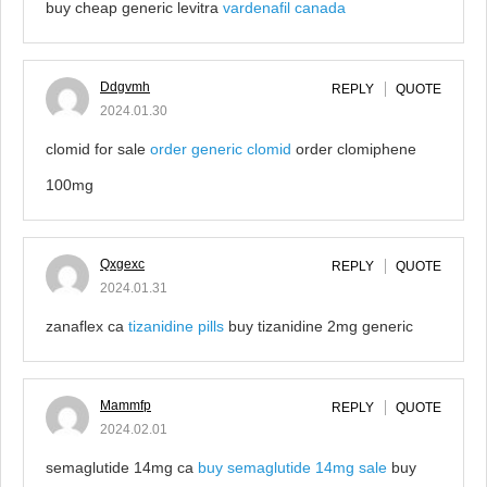
buy cheap generic levitra
vardenafil canada
Ddgvmh
REPLY
QUOTE
2024.01.30
clomid for sale
order generic clomid
order clomiphene
100mg
Qxgexc
REPLY
QUOTE
2024.01.31
zanaflex ca
tizanidine pills
buy tizanidine 2mg generic
Mammfp
REPLY
QUOTE
2024.02.01
semaglutide 14mg ca
buy semaglutide 14mg sale
buy