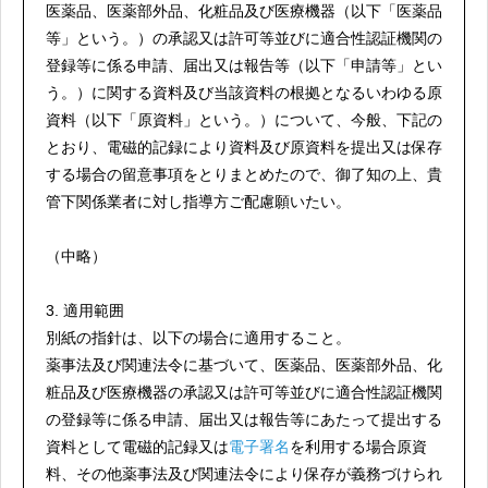
医薬品、医薬部外品、化粧品及び医療機器（以下「医薬品
等」という。）の承認又は許可等並びに適合性認証機関の
登録等に係る申請、届出又は報告等（以下「申請等」とい
う。）に関する資料及び当該資料の根拠となるいわゆる原
資料（以下「原資料」という。）について、今般、下記の
とおり、電磁的記録により資料及び原資料を提出又は保存
する場合の留意事項をとりまとめたので、御了知の上、貴
管下関係業者に対し指導方ご配慮願いたい。
（中略）
3. 適用範囲
別紙の指針は、以下の場合に適用すること。
薬事法及び関連法令に基づいて、医薬品、医薬部外品、化
粧品及び医療機器の承認又は許可等並びに適合性認証機関
の登録等に係る申請、届出又は報告等にあたって提出する
資料として電磁的記録又は
電子署名
を利用する場合原資
料、その他薬事法及び関連法令により保存が義務づけられ