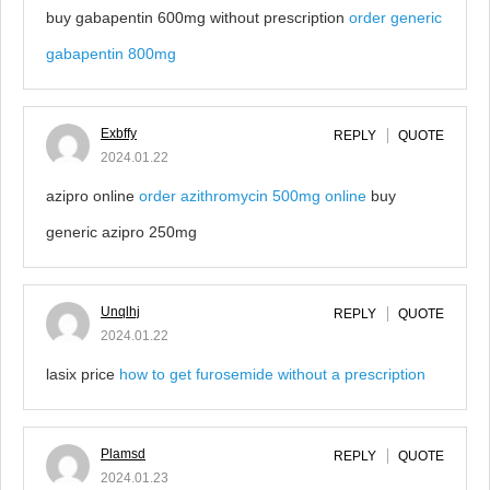
buy gabapentin 600mg without prescription
order generic
gabapentin 800mg
Exbffy
REPLY
QUOTE
2024.01.22
azipro online
order azithromycin 500mg online
buy
generic azipro 250mg
Unqlhj
REPLY
QUOTE
2024.01.22
lasix price
how to get furosemide without a prescription
Plamsd
REPLY
QUOTE
2024.01.23