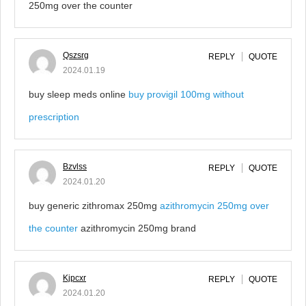
250mg over the counter
Qszsrg
REPLY
QUOTE
2024.01.19
buy sleep meds online
buy provigil 100mg without
prescription
Bzvlss
REPLY
QUOTE
2024.01.20
buy generic zithromax 250mg
azithromycin 250mg over
the counter
azithromycin 250mg brand
Kjpcxr
REPLY
QUOTE
2024.01.20