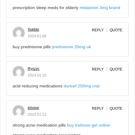
prescription sleep meds for elderly
melatonin 3mg brand
Xpkbbi
REPLY
QUOTE
2024.01.08
buy prednisone pills
prednisone 20mg uk
Ryszzc
REPLY
QUOTE
2024.01.10
acid reducing medications
duricef 250mg oral
Inhmgr
REPLY
QUOTE
2024.01.12
strong acne medication pills
buy tretinoin gel online