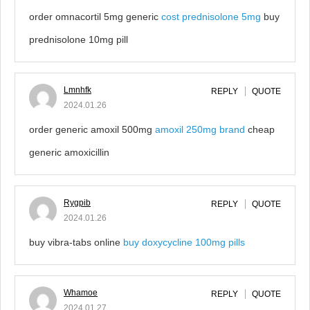
order omnacortil 5mg generic
cost prednisolone 5mg
buy
prednisolone 10mg pill
Lmnhfk
REPLY
QUOTE
2024.01.26
order generic amoxil 500mg
amoxil 250mg brand
cheap
generic amoxicillin
Rygpib
REPLY
QUOTE
2024.01.26
buy vibra-tabs online
buy doxycycline 100mg pills
Whamoe
REPLY
QUOTE
2024.01.27