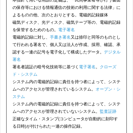
本指針で用いる用語の定義は、「民間事業者等が行う書面
の保存等における情報通信の技術の利用に関する法律」に
よるものの他、次のとおりとする。電磁的記録媒体
磁気ディスク、光ディスク、磁気テープ等の、電磁的記録
を保管するためのもの。
電子署名
電磁的記録に対し、
手書き署名
又は捺印と同等のものとし
て行われる署名で、個人又は法人が作成、採用、確認、承
認する一連の記号を電子化して構成したデータ。
デジタル
署名
署名者認証の暗号化技術等に基づく
電子署名
。
クローズ
ド・システム
システム内の電磁的記録に責任を持つ者によって、システ
ムへのアクセスが管理されているシステム。
オープン・シ
ステム
システム内の電磁的記録に責任を持つ者によって、システ
ムへのアクセスが管理されていないシステム。
監査証跡
正確なタイム・スタンプ(コンピュータが自動的に刻印す
る日時)が付けられた一連の操作記録。