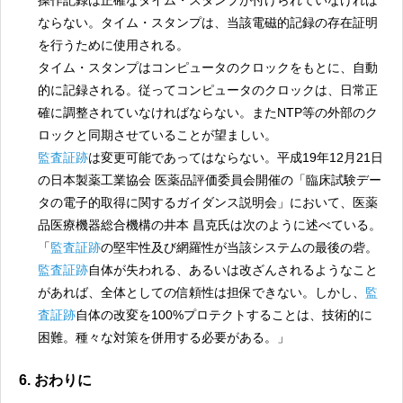
操作記録は正確なタイム・スタンプが付けられていなければ
ならない。タイム・スタンプは、当該電磁的記録の存在証明
を行うために使用される。
タイム・スタンプはコンピュータのクロックをもとに、自動
的に記録される。従ってコンピュータのクロックは、日常正
確に調整されていなければならない。またNTP等の外部のク
ロックと同期させていることが望ましい。
監査証跡
は変更可能であってはならない。平成19年12月21日
の日本製薬工業協会 医薬品評価委員会開催の「臨床試験デー
タの電子的取得に関するガイダンス説明会」において、医薬
品医療機器総合機構の井本 昌克氏は次のように述べている。
「
監査証跡
の堅牢性及び網羅性が当該システムの最後の砦。
監査証跡
自体が失われる、あるいは改ざんされるようなこと
があれば、全体としての信頼性は担保できない。しかし、
監
査証跡
自体の改変を100%プロテクトすることは、技術的に
困難。種々な対策を併用する必要がある。」
6. おわりに