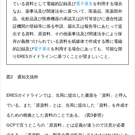
ている資料として電磁的記録及び
電子署名
を利用する場合
なお、薬事法及び関連法令に基づいて、医薬品、医薬部外
品、化粧品及び医療機器の承認又は許可等並びに適合性認
証機関の登録等に係る申請、届出又は報告等にあたって提
出する資料、原資料、その他薬事法及び関連法令により保
存が義務づけられている資料を紙媒体で作成する際に電磁
的記録及び
電子署名
を利用する場合にあっても、可能な限
りERESガイドラインに基づくことが望ましいこと。
図2 通知文抜粋
ERESガイドラインでは、当局に提出した書面を「資料」と呼ん
でいる。また「原資料」とは、当局に提出した「資料」を作成す
るための根拠とした資料のことである。（図3参照）
GCPで言うところの「原資料」とは定義が違うので注意が必要