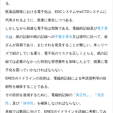
る。
医薬品開発における電子化は、EDCシステムやeCTDシステムに
代表されるように、急速に進化しつつある。
しかしながら拙速な電子化は危険である。電磁的記録及び
電子署
名
は、紙の記録や紙の記録への
手書き署名
又は捺印に比べて、改
ざんが容易であり、またそれを発見することが難しい。本シリー
ズで紹介している通り、電子化のリスクを正しくとらえ、紙の記
録では必要のなかった特別な管理要件を加味した上で、慎重に電
子化を図っていかなければならない。
ERESガイドラインの目的は、電磁的記録による申請資料等の信
頼性を確保することである。
その目的を達成するために、電磁的記録の「
真正性
」、「
見読
性
」及び「
保存性
」を確保しなければならない。
本稿では数回に分けて、ERESガイドラインを詳細に考察してみ