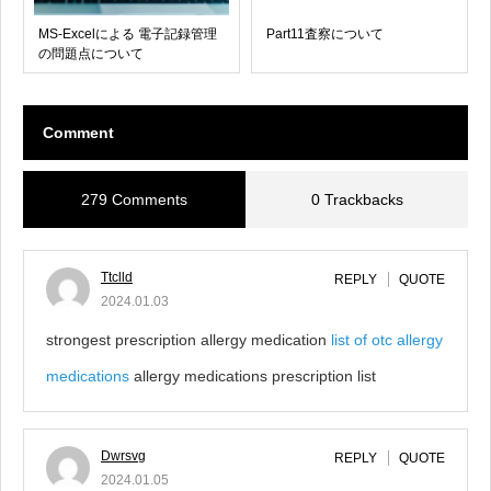
MS-Excelによる 電子記録管理
Part11査察について
の問題点について
Comment
279 Comments
0 Trackbacks
Ttclld
REPLY
QUOTE
2024.01.03
strongest prescription allergy medication
list of otc allergy
medications
allergy medications prescription list
Dwrsvg
REPLY
QUOTE
2024.01.05