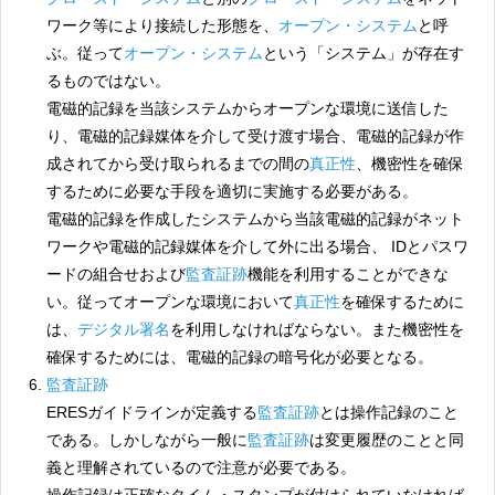
ワーク等により接続した形態を、
オープン・システム
と呼
ぶ。従って
オープン・システム
という「システム」が存在す
るものではない。
電磁的記録を当該システムからオープンな環境に送信した
り、電磁的記録媒体を介して受け渡す場合、電磁的記録が作
成されてから受け取られるまでの間の
真正性
、機密性を確保
するために必要な手段を適切に実施する必要がある。
電磁的記録を作成したシステムから当該電磁的記録がネット
ワークや電磁的記録媒体を介して外に出る場合、 IDとパスワ
ードの組合せおよび
監査証跡
機能を利用することができな
い。従ってオープンな環境において
真正性
を確保するために
は、
デジタル署名
を利用しなければならない。また機密性を
確保するためには、電磁的記録の暗号化が必要となる。
監査証跡
ERESガイドラインが定義する
監査証跡
とは操作記録のこと
である。しかしながら一般に
監査証跡
は変更履歴のことと同
義と理解されているので注意が必要である。