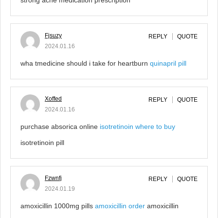
strong acne medication prescription
Fjsuzy
REPLY
QUOTE
2024.01.16
wha tmedicine should i take for heartburn
quinapril pill
Xoffed
REPLY
QUOTE
2024.01.16
purchase absorica online
isotretinoin where to buy
isotretinoin pill
Fzwnfj
REPLY
QUOTE
2024.01.19
amoxicillin 1000mg pills
amoxicillin order
amoxicillin