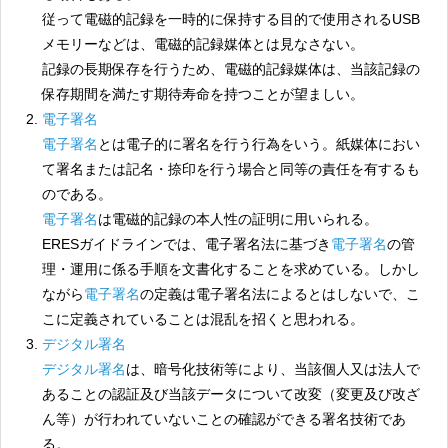
従って電磁的記録を一時的に保持する目的で使用されるUSB
メモリーなどは、電磁的記録媒体とは見なさない。
記録の長期保存を行うため、電磁的記録媒体は、当該記録の
保存期間を満たす期待寿命を持つことが望ましい。
電子署名
電子署名
とは電子的に署名を行う行為をいう。紙媒体におい
て署名または記名・捺印を行う場合と同等の責任を有するも
のである。
電子署名
は電磁的記録の本人性の証明に用いられる。
ERESガイドラインでは、電子署名法に基づき
電子署名
の管
理・運用に係る手順を文書化することを求めている。しかし
ながら
電子署名
の定義は電子署名法によるとはしないで、こ
こに定義されていることは混乱を招くと思われる。
デジタル署名
デジタル署名
は、暗号化技術等により、当該個人又は法人で
あることの認証及び当該データについて改変（変更及び改ざ
ん等）が行われていないことの確認ができる署名技術であ
る。