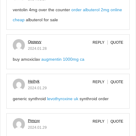
ventolin 4mg over the counter
order albuterol 2mg online
cheap
albuterol for sale
Qpqwvv
REPLY
QUOTE
2024.01.28
buy amoxiclav
augmentin 1000mg ca
Heihyk
REPLY
QUOTE
2024.01.29
generic synthroid
levothyroxine uk
synthroid order
Pjmcvy
REPLY
QUOTE
2024.01.29