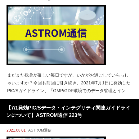
まだまだ残暑が厳しい毎日ですが、いかがお過ごしでいらっし
ゃいますか？今回も前回に引き続き、2021年7月1日に発効した
PIC/Sガイドライン、「GMP/GDP環境でのデータ管理とインテ
グリティに関する適正管理基準（PI 041-1」について見ていき
たいと思います。出典htt
【7/1発効PIC/Sデータ・インテグリティ関連ガイドライ
ンについて】ASTROM通信 223号
2021.08.01
ASTROM通信