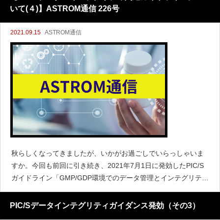
いて(４)】ASTROM通信 226号
2021.09.15
ASTROM通信
秋らしくなってきましたが、いかがお過ごしでいらっしゃいま
すか。今回も前回に引き続き、2021年7月1日に発効したPIC/S
ガイドライン「GMP/GDP環境でのデータ管理とインテグリティ
に関する適正管理基準（PI 041-1」について見ていきたいと思
います。出典https:/
PIC/Sデータインテグリティガイダンス発効（その3）