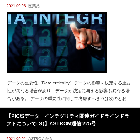
2021.09.06
医薬品
データの重要性（Data criticality）データの影響を決定する重要
性が異なる場合があり、データが決定に与える影響も異なる場
合がある。 データの重要性に関して考慮すべき点は次のとおり
である。データはどの決定に影響するか？例：倉庫の清掃記録
に比べて、出荷判定（出荷承認）は重
【PIC/Sデータ・インテグリティ関連ガイドラインドラ
フトについて(３)】ASTROM通信 225号
2021.09.01
ASTROM通信