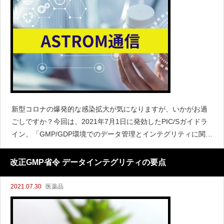
新型コロナの爆発的な感染拡大が気になりますが、いかがお過
ごしですか？今回は、2021年7月1日に発効したPIC/Sガイドラ
イン、「GMP/GDP環境でのデータ管理とインテグリティに関す
る適正管理基準(PI 041-1)」について見ていきたいと思います。
このガイドラインは、過
改正GMP省令 データインテグリティの要点
2021.07.30
医薬品