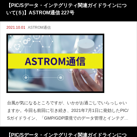
が提供され、情報が信頼できるものであることを確認するため
【PIC/Sデータ・インテグリティ関連ガイドラインにつ
には
いて(５)】ASTROM通信 227号
2021.10.01
ASTROM通信
台風が気になるところですが、いかがお過ごしでいらっしゃい
ますか。今回も前回に引き続き、2021年7月1日に発効したPIC/
Sガイドライン、「GMP/GDP環境でのデータ管理とインテグリ
ティに関する適正管理基準（PI 041-1」について見ていきたい
と思います。これまで４回にわたって取り上げ
【PIC/Sデータ・インテグリティ関連ガイドラインにつ