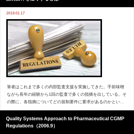
2019.01.17
筆者はこれまで多くの内部監査支援を実施してきた。手前味噌
ながら長年の経験から1回の監査で多くの指摘を出している。そ
の際に、各指摘についてどの規制要件に要求があるのかといっ
た質問を受けることがある。つまり筆者の指摘した事項は規制
要件のどこにも書かれていないじゃないかといった反論であ
Quality Systems Approach to Pharmaceutical CGMP
る。そうで
Regulations（2006.9）