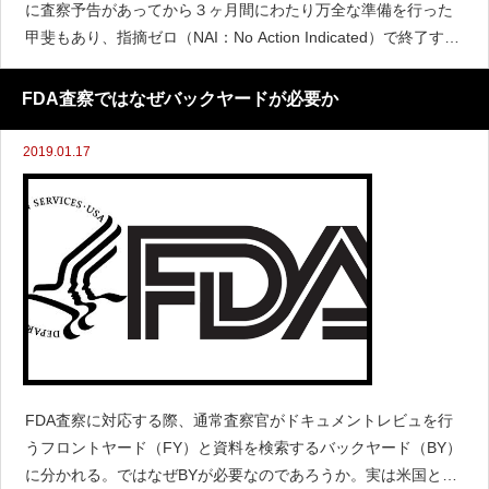
に査察予告があってから３ヶ月間にわたり万全な準備を行った
甲斐もあり、指摘ゼロ（NAI：No Action Indicated）で終了する
ことができた。成功要因として考えられることを列記してみた
い。１．開始時に社長、
FDA査察ではなぜバックヤードが必要か
2019.01.17
FDA査察に対応する際、通常査察官がドキュメントレビュを行
うフロントヤード（FY）と資料を検索するバックヤード（BY）
に分かれる。ではなぜBYが必要なのであろうか。実は米国と日