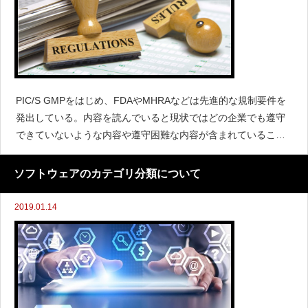
PIC/S GMPをはじめ、FDAやMHRAなどは先進的な規制要件を
発出している。内容を読んでいると現状ではどの企業でも遵守
できていないような内容や遵守困難な内容が含まれていること
がある。これは、欧米の規制要件が期待を述べているためであ
る。規制要件のあるべき姿は、業界を指導し理想的な状態に引
ソフトウェアのカテゴリ分類について
っ張っ
2019.01.14