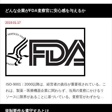
本では事情が異なる、米国ではFYで査察官を前にして資料を探
したり相談すれば、内情がすべてばれてしまう。したがって、F
どんな企業がFDA査察官に安心感を与えるか
Yでは
2019.01.17
ISO-9001：2000以降は、経営者の責任が重要視されている。こ
れは、製薬・医療機器企業に関わらず、当局の査察にかけるリ
ソースに限界があることに基づいている。査察官がわずかな日
数で発見できるエラーを修正しただけでは、氷山の一角にすぎ
ないのである。したがって、当局が査察するのではなく、経
規制要件を遵守するとは