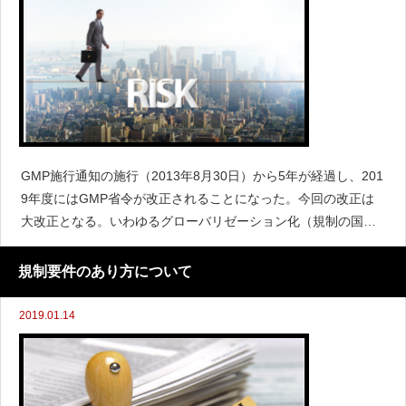
GMP施行通知の施行（2013年8月30日）から5年が経過し、201
9年度にはGMP省令が改正されることになった。今回の改正は
大改正となる。いわゆるグローバリゼーション化（規制の国際
整合）が目的であろう。その中において、品質リスクマネジメ
ント（ICH-Q9）への適格な対応も求められることと
規制要件のあり方について
2019.01.14